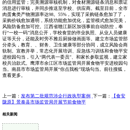
的信用监管；完美溯源审核机制，对食材溯源链条消息和票证
消息进行审核，并同步推送至学校、供应商。截至目前，全市
肉蛋禽类产物溯源率达98。55%，实现了采购链条愈加了了，
采购价钱愈加通明，系统功能愈加优化，监管模式愈加完美，
风险防备愈加可控。江西省赣江新区加强事前自动防控，奉
行“一校一码”消息公开，学校食堂的停业执照、从业人员健康
证等天分，还能及时旁不雅后厨操做画面等。建立市场监管部
分牵头，教育、、财务、卫生健康等部分协同，成立风险会商
轨制。宣教并举，常态化开展培训、应急练习训练和食物平安
进校园勾当，引入“两代表一委员”、和家长参取监视，建立家
校共治款式。鹰潭市余江区市场监管局开展食物平安进校园勾
当。南昌市市场监管局开展“你点我检”现场勾当。前往搜狐，
查看更多。
上一篇：
发布第二批规范涉企行政执型案例
下一篇：
【食安
陇原】景泰县市场监管局开展节前食物平
相关新闻