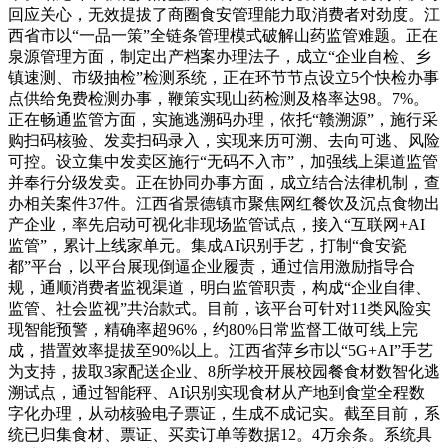
回应关心，无效提拔了商圈食安管理能力取消费者对劲度。江
西省市以“一品一策”全链条管理模式破解山药监管难题。正在
泉源管理方面，制定出产档案办理法子，成立“企业自检、乡
镇速测、市级抽检”检测系统，正在环节节点设立5个快检办事
点供给免费检测办事，鞭策实现山药检测及格率达98。7%。
正在畅通监管方面，实施逃溯码办理，依托“赣溯源”，施行采
购扫码核验、发卖扫码录入，实现来历可溯、去向可逃、风险
可控。设立集中发卖区施行“无码不入市”，加强线上渠道监管
并奉行分级发卖。正在协同办事方面，成立结合法律机制，查
办相关案件37件。江西省景德镇市聚焦网红餐饮及沉点食物出
产企业，率先启动可视化非现场监管试点，接入“互联网+AI
监管”，累计上线家单元。集成AI识别手艺，打制“食安瓷
都”平台，以平台展现倒逼企业履责，通过信用激励指导合
规，通顺消费者监视渠道，明白监管职责，构成“企业自律、
监管、社会监视”共治款式。目前，该平台可针对11类风险实
现智能预警，精确率超96%，约80%日常监督工做可线上完
成，措置效率提拔至90%以上。江西省萍乡市以“5G+AI”手艺
为支持，拔取3家配送企业、8所学校开展校园餐食材数智化逃
溯试点，通过智能秤、AI识别实现食材从产地到食堂全程数
字化办理，从动核验电子票证，生成不成记实。截至目前，系
统已归集食材、票证、买卖订单等数据12。4万余条。系统具