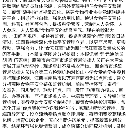
100万元，激励从业人员自动参取监视。强化“小个专”行业党
建取网约配送员群体党建，选聘外卖骑手担任食物平安监视
员，鞭策“随手拍”监视常态化。搭建食物行业协会党建联建共
建平台，指导行业自律、强化信用扶植。通过食物平安宣传
周、科普进社区等勾当，提拔科学素养，营制“人人关怀、人
人参取、人人监视”食物平安的优良空气。现在的赣鄱大
地，“田间有规范、畅通有监管、餐桌有保障”的管理图景日益
清晰。江西将持续深化食物平安管理立异，以更严尺度、更实
行动、更强合力，让“食安江西”成为新时代江西高质量成长的
闪亮手刺。（本版文字图片分析拾掇：本报记者 李 元通信员
胡 霞 伍家楠）鹰潭市余江区市场监管局法律人员正在大唐农
博城开展联动查抄，现场查封不及格农产物。 新余市市场监
管局法律人员结合第三方检测机构对松山小学食堂的学生餐具
进行现场检测。江西省南昌市以万寿宫商圈为试点区域，建立
分析商圈食物平安全链条监管机制。前端管控环节，奉行“一
次奉告、同步受理、联动打点、同一发证”联审联办模式，审
核、办事连系，严把市场准入关。中端监管环节，立异错时监
管机制，实行餐饮食安积分制办理，鞭策食物快检进商圈，常
态化开展“你点我检”“你送我检”勾当，实现过程动态管控。后
端疏导环节，设立流动赞扬点取立即调整，鞭策消费胶葛现场
化解，培育ODR企业、安心消费许诺单元，提高胶葛化解效
率。结尾环节强化舆情监测，成立跨部分协同应对机制，及时