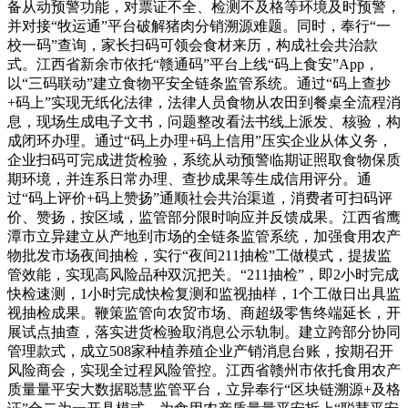
备从动预警功能，对票证不全、检测不及格等环境及时预警，
并对接“牧运通”平台破解猪肉分销溯源难题。同时，奉行“一
校一码”查询，家长扫码可领会食材来历，构成社会共治款
式。江西省新余市依托“赣通码”平台上线“码上食安”App，
以“三码联动”建立食物平安全链条监管系统。通过“码上查抄
+码上”实现无纸化法律，法律人员食物从农田到餐桌全流程消
息，现场生成电子文书，问题整改看法书线上派发、核验，构
成闭环办理。通过“码上办理+码上信用”压实企业从体义务，
企业扫码可完成进货检验，系统从动预警临期证照取食物保质
期环境，并连系日常办理、查抄成果等生成信用评分。通
过“码上评价+码上赞扬”通顺社会共治渠道，消费者可扫码评
价、赞扬，按区域，监管部分限时响应并反馈成果。江西省鹰
潭市立异建立从产地到市场的全链条监管系统，加强食用农产
物批发市场夜间抽检，实行“夜间211抽检”工做模式，提拔监
管效能，实现高风险品种双沉把关。“211抽检”，即2小时完成
快检速测，1小时完成快检复测和监视抽样，1个工做日出具监
视抽检成果。鞭策监管向农贸市场、商超级零售终端延长，开
展试点抽查，落实进货检验取消息公示轨制。建立跨部分协同
管理款式，成立508家种植养殖企业产销消息台账，按期召开
风险商会，实现全过程风险管控。江西省赣州市依托食用农产
质量量平安大数据聪慧监管平台，立异奉行“区块链溯源+及格