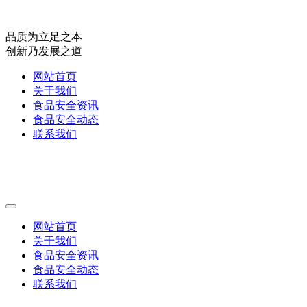
品质为立足之本
创新乃发展之道
网站首页
关于我们
食品安全资讯
食品安全动态
联系我们
网站首页
关于我们
食品安全资讯
食品安全动态
联系我们