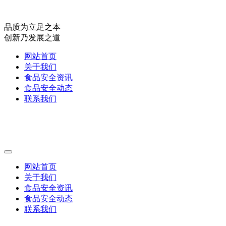
品质为立足之本
创新乃发展之道
网站首页
关于我们
食品安全资讯
食品安全动态
联系我们
网站首页
关于我们
食品安全资讯
食品安全动态
联系我们