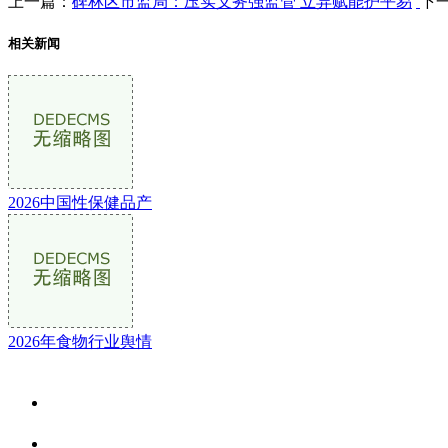
上一篇：
碑林区市监局：压实义务强监管 立异赋能护平易
下
相关新闻
2026中国性保健品产
2026年食物行业舆情
关于我们
食品安全资讯