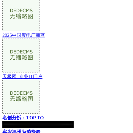
2025中国度电厂商互
天极网_专业IT门户
名创分拆：TOP TO
客岁福州为消费者