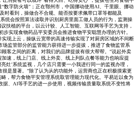
让消费者可以或许“看得大白、吃得安心”，提拔苍生对食物平
“数字防火墙”；正在鄂州市，中国挪动使用AI、千里眼、挪动
够及时看到，操做合不合规、能否按要求佩带口罩等都能及
别系统会按照算法读取并识别厨房里面工做人员的行为，监测操
倡议扶植的平台，以云计较、人工智能、互联网等手艺为支持，
初步实现食物药品平安委员会推进食物平安聪慧办理的方针。
并实现上云，操纵云宽带的高速传输实现了对厨房区域的不间断
市场监管部分的监管能力获得进一步提拔，推进了食物监管系
和顾客之间的距离，对我们的品牌提拔有很大帮帮。”说起外卖
程加速，线上门店、线上外卖、线上列队点餐等能力也响应提
厨亮灶’系统监视，几个店只需要一小我进行同一的监视办理，
效很是显著。”除了认为从的功能外，运营商也正在积极摸索更
范畴，帮力食物平安管理系统取管理能力现代化。平易近以食为
数据、AI等手艺的进一步使用，视频传输质量取系统不变性将