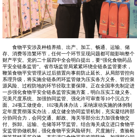
食物平安涉及种植养殖、出产、加工、畅通、运输、储
存、消费等浩繁环节，任何一个环节呈现问题都可能影响整个
财产平安。党的二十届四中全会明白提出，要“强化食物药品
平安全链条监管”。省市场监管局紧紧环绕全链条监管要求，
鞭策食物平安管理从过后措置向事前防止延长、从局部管控向
系理升级，将实施全链条闭环监管做为压实各方义务、管控泉
源风险、过程防地的环节径取主要保障。正在全国率先制定进
一步强化食物平安全链条监管实施方案，明白压实工做义务、
完美尺度系统、加强协同监管、强化许可审查等10个沉点方
面、24项工做使命、102项具体办法，采纳滚动实施的体例制
定年度贯彻落实办法，成立健全协同监管机制，充实凝结跨部
分协同合力，会同交通、邮政、海关等部分出力加强食物交
付、拆卸、运输、仓储等环节监管。结合海关成立进口食物平
安监管协做机制，强化食物平安风险研判、尺度施行、查验检