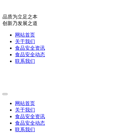
品质为立足之本
创新乃发展之道
网站首页
关于我们
食品安全资讯
食品安全动态
联系我们
网站首页
关于我们
食品安全资讯
食品安全动态
联系我们