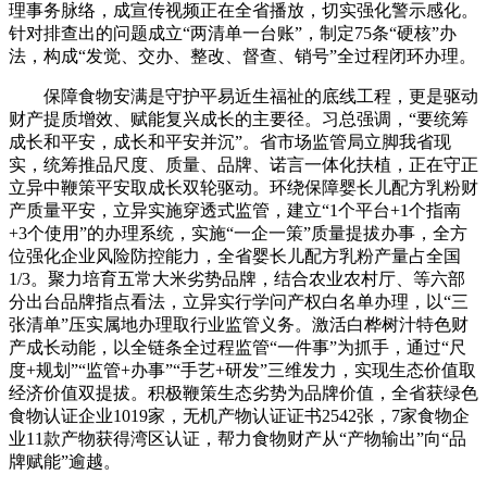
理事务脉络，成宣传视频正在全省播放，切实强化警示感化。
针对排查出的问题成立“两清单一台账”，制定75条“硬核”办
法，构成“发觉、交办、整改、督查、销号”全过程闭环办理。
保障食物安满是守护平易近生福祉的底线工程，更是驱动
财产提质增效、赋能复兴成长的主要径。习总强调，“要统筹
成长和平安，成长和平安并沉”。省市场监管局立脚我省现
实，统筹推品尺度、质量、品牌、诺言一体化扶植，正在守正
立异中鞭策平安取成长双轮驱动。环绕保障婴长儿配方乳粉财
产质量平安，立异实施穿透式监管，建立“1个平台+1个指南
+3个使用”的办理系统，实施“一企一策”质量提拔办事，全方
位强化企业风险防控能力，全省婴长儿配方乳粉产量占全国
1/3。聚力培育五常大米劣势品牌，结合农业农村厅、等六部
分出台品牌指点看法，立异实行学问产权白名单办理，以“三
张清单”压实属地办理取行业监管义务。激活白桦树汁特色财
产成长动能，以全链条全过程监管“一件事”为抓手，通过“尺
度+规划”“监管+办事”“手艺+研发”三维发力，实现生态价值取
经济价值双提拔。积极鞭策生态劣势为品牌价值，全省获绿色
食物认证企业1019家，无机产物认证证书2542张，7家食物企
业11款产物获得湾区认证，帮力食物财产从“产物输出”向“品
牌赋能”逾越。