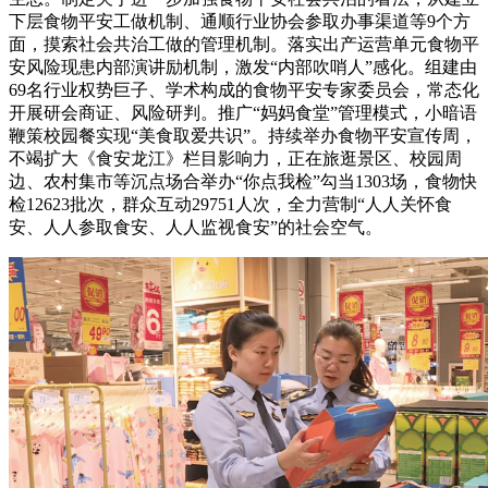
下层食物平安工做机制、通顺行业协会参取办事渠道等9个方
面，摸索社会共治工做的管理机制。落实出产运营单元食物平
安风险现患内部演讲励机制，激发“内部吹哨人”感化。组建由
69名行业权势巨子、学术构成的食物平安专家委员会，常态化
开展研会商证、风险研判。推广“妈妈食堂”管理模式，小暗语
鞭策校园餐实现“美食取爱共识”。持续举办食物平安宣传周，
不竭扩大《食安龙江》栏目影响力，正在旅逛景区、校园周
边、农村集市等沉点场合举办“你点我检”勾当1303场，食物快
检12623批次，群众互动29751人次，全力营制“人人关怀食
安、人人参取食安、人人监视食安”的社会空气。