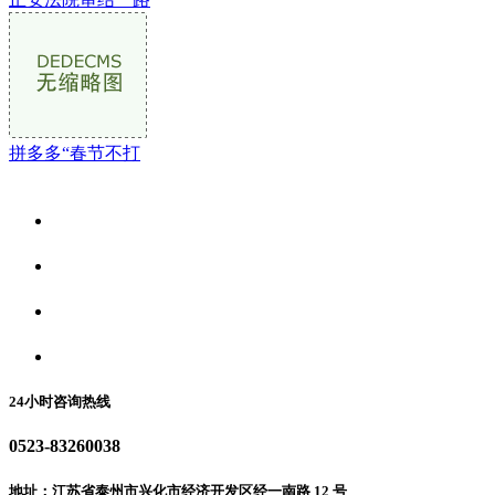
拼多多“春节不打
关于我们
食品安全资讯
食品安全动态
联系我们
24小时咨询热线
0523-83260038
地址：江苏省泰州市兴化市经济开发区经一南路 12 号