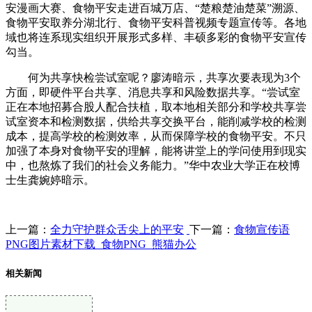
安漫画大赛、食物平安走进百城万店、“楚粮楚油楚菜”溯源、
食物平安取养分湖北行、食物平安科普视频专题宣传等。各地
域也将连系现实组织开展形式多样、丰硕多彩的食物平安宣传
勾当。
何为共享快检尝试室呢？廖涛暗示，共享次要表现为3个
方面，即硬件平台共享、消息共享和风险数据共享。“尝试室
正在本地招募合股人配合扶植，取本地相关部分和学校共享尝
试室资本和检测数据，供给共享交换平台，能削减学校的检测
成本，提高学校的检测效率，从而保障学校的食物平安。不只
加强了本身对食物平安的理解，能将讲堂上的学问使用到现实
中，也熬炼了我们的社会义务能力。”华中农业大学正在校博
士生龚婉婷暗示。
上一篇：
全力守护群众舌尖上的平安
下一篇：
食物宣传语
PNG图片素材下载_食物PNG_熊猫办公
相关新闻