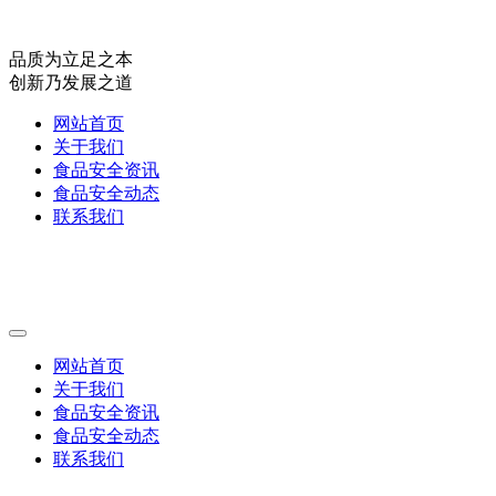
品质为立足之本
创新乃发展之道
网站首页
关于我们
食品安全资讯
食品安全动态
联系我们
网站首页
关于我们
食品安全资讯
食品安全动态
联系我们