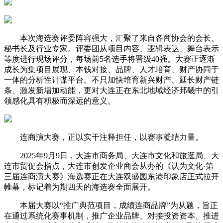
本次海选赛评委阵容强大，汇聚了来自各商协会的会长、
秘书长及行业专家。评委团从项目内容、逻辑表达、舞台表示
等度进行现场评分，每场前5名选手将晋级40强。大赛正逐渐
成长为集项目展现、本钱对接、品牌、人才培育、财产协同于
一体的分析性计谋平台。不只加快培育新兴财产、延长财产链
条、激发新增加动能，更对大连正在东北地域经济邦畿中的引
领感化具有积极而深远的意义。
连商演大赛，正以实干注释担任，以赛事凝结力量。
2025年9月9日，大连市商务局、大连市文化和旅逛局、大
连市贸促会指点，大连市创发企业商会从办的《认为文化·第
三届连商演大赛》海选赛正在大连双盛园东港印象店正式拉开
帷幕，标记着为期四天的海选赛全面展开。
本届大赛以“推广典范项目，成绩连商品牌”为从题，旨正
在通过系统化赛事机制，推广企业品牌、对接投资资本、推进