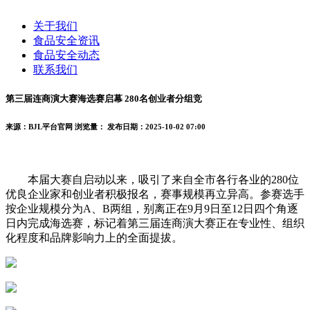
关于我们
食品安全资讯
食品安全动态
联系我们
第三届连商演大赛海选赛启幕 280名创业者分组竞
来源：BJL平台官网
浏览量：
发布日期：2025-10-02 07:00
本届大赛自启动以来，吸引了来自全市各行各业的280位
优良企业家和创业者积极报名，赛事规模再立异高。参赛选手
按企业规模分为A、B两组，别离正在9月9日至12日四个角逐
日内完成海选赛，标记着第三届连商演大赛正在专业性、组织
化程度和品牌影响力上的全面提拔。