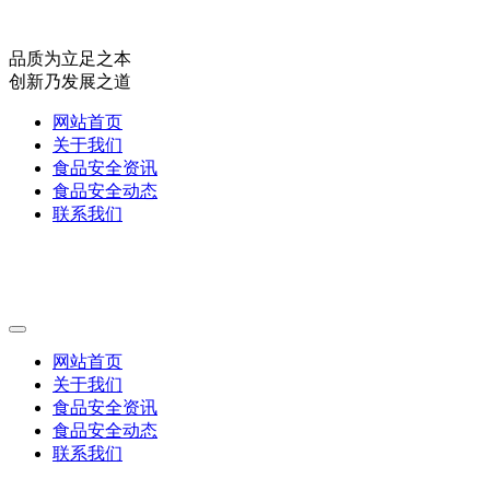
品质为立足之本
创新乃发展之道
网站首页
关于我们
食品安全资讯
食品安全动态
联系我们
网站首页
关于我们
食品安全资讯
食品安全动态
联系我们