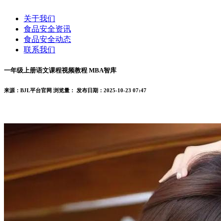
关于我们
食品安全资讯
食品安全动态
联系我们
一年级上册语文课程视频教程 MBA智库
来源：BJL平台官网
浏览量：
发布日期：2025-10-23 07:47