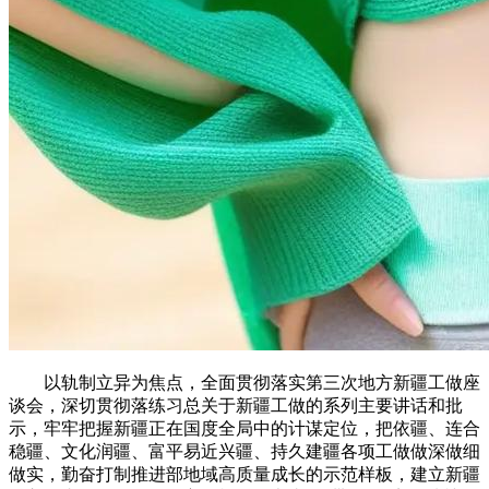
以轨制立异为焦点，全面贯彻落实第三次地方新疆工做座
谈会，深切贯彻落练习总关于新疆工做的系列主要讲话和批
示，牢牢把握新疆正在国度全局中的计谋定位，把依疆、连合
稳疆、文化润疆、富平易近兴疆、持久建疆各项工做做深做细
做实，勤奋打制推进部地域高质量成长的示范样板，建立新疆