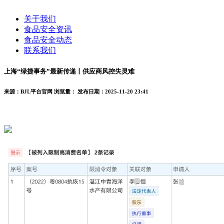
关于我们
食品安全资讯
食品安全动态
联系我们
上海“绿捷事务”最新传递丨供应商风控失灵难
来源：BJL平台官网
浏览量：
发布日期：2025-11-20 23:41