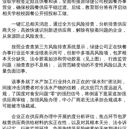
业取学校签定姑且供餐和谈，全面衔接原绿捷公司校园餐办事
营业，确保校园餐供应平稳过渡。后续，教育部分将有序启动
相关学校校园餐公开招投标工做。
一键汇总相关消息，通过全方位风险排查，分析排查供应
商天分，高效快速识别新进供应商，解除有较着问题的企业，
从泉源防止风险发生。
按照企查查第三方风险排查系统显示，绿捷公司正在快餐
办事行业近年来业绩表示尚可，但射中多项高风险项，包罗根
本天分缺失、法令胶葛如涉和劳动胶葛（见上图）、行政监管
问题（抽查查抄不及格）、运营范畴变动的不变性风险以及大
量负面旧事。
该事务就了水产加工行业持久存正在的“保水剂”潜法则，
间接冲击消费者对冷冻水产物的信赖，此次惩罚力度远超凡
规，了国度对食安问题“零”的强烈信号，将倒逼下逛渠道加强
供应商审核，加强风险办理，中小厂商若无法承担合规成本，
可能被市场裁减。
企业正在供应商办理中开展的度分析评估，焦点环节包罗
核查供应商供给材料的实正在性，以及对其根本天分、法令诉
讼记实、行政监管环境、负面舆情等风险峻素的无效期进行沉