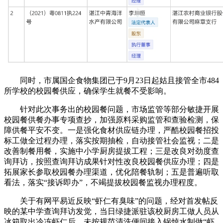
同时，市属国企食物集团已于9月23日起姑且接管全市484
所学校的校园餐供应，确保学生就餐不受影响。
针对此次事务出的校园餐问题，市场监管等部分敏捷开展
校园餐供餐办事专项查抄，加强原料采购监管和查验检测，保
障供餐平安不变。一是强化食材供应链办理，严酷校园餐招投
标工做全过程办理，落实按期抽检，自动接管社会监视；二是
改善制餐用餐，实施中小学厨房提拔工程；三是改良对劲度查
询拜访，按照查询拜访成果针对性改良校园餐供应办理；四是
拓展家长参取校园餐办理渠道，优化陪餐轨制；五是普遍听取
看法，落实“接诉即办”，不竭提拔校园餐监视办理程度。
关于有网平易近反映“虾仁有臭味”的问题，经对首发帖反
映的某中学查询拜访发觉，当日绿捷派驻该校厨房工做人员从
冰箱取出冷冻虾仁后，未按规范清洗便间接入锅焯水制做“虾