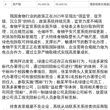
我国食物行业的政策正在2025年呈现出“强监管、促升
级、沉立异”的特点，政策系统持续完美，监管力度不竭强
化。食物平安监管系统全面升级，全链条义务划分取协同管
理，沉点规范运输、仓储环节。食物平安尺度系统持续更新，
对添加剂取标签规范，扩大特殊食物取婴长儿产物尺度。强调
绿色包拆取可持续成长，支撑出产、畅通环节的数字化办理，
食物平安尺度正正在逐渐取国际接轨，企业需将合规能力做为
焦点合作力，通过立异产物取模式实现高质量成长。
查询拜访发觉，绿捷公司还存正在投标行为，勾连多家投
标代办署理公司，通过组织陪标公司进行“围标”的体例，不法
中标86个校园餐办事项目。期间，张某华两头人黄某联系投标
代办署理公司衔接招投标营业；蒋某等2名投标代办署理公司
担任人，参取实施“围标”行为；杨某琴等4名绿捷公司员工，
联系多家餐饮公司，以领取“益处费”等体例，取得相关餐饮公
司同意“陪标”，并同一制做绿捷公司及陪标公司标书，放置绿
捷公司员工假充陪标公司人员参取开标竞标。
排查表里规避不良企业，系统从动联系关系排查供应商取