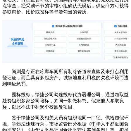
点审查，经采购环节的审核小组确认无误后，供应商方可获得
参取询价、比价或投标等寻源勾当的资历。
尚则是存正在冷库车间所有制冷管道未查验及未打点利用
登记证，而且具有多起房产、城镇地盘利用税的欠税环境而遭
到响应惩罚。
围标投标，绿捷公司勾连投标代办署理公司，通过领取益
处费组织多家公司陪标，并同一制做标书、假充他人参取竞
标，以此不法中标86个校园餐项目。
鉴于绿捷公司及相关人员有组织地同一口径、供给虚假环
境、等违法违规行为，市场监管部分根据《中华人平易近国食
物平安法》《中华人平易近国食物平安法实施条例》等，拟吊