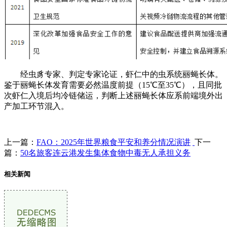
经虫豸专家、判定专家论证，虾仁中的虫系统丽蝇长体。
鉴于丽蝇长体发育需要必然温度前提（15℃至35℃），且同批
次虾仁入境后均冷链储运，判断上述丽蝇长体应系前端境外出
产加工环节混入。
上一篇：
FAO：2025年世界粮食平安和养分情况演讲
下一
篇：
50名旅客连云港发生集体食物中毒无人承担义务
相关新闻