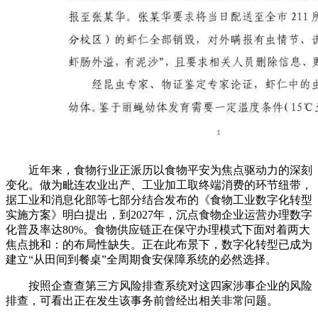
近年来，食物行业正派历以食物平安为焦点驱动力的深刻
变化。做为毗连农业出产、工业加工取终端消费的环节纽带，
据工业和消息化部等七部分结合发布的《食物工业数字化转型
实施方案》明白提出，到2027年，沉点食物企业运营办理数字
化普及率达80%。食物供应链正在保守办理模式下面对着两大
焦点挑和：的布局性缺失。正在此布景下，数字化转型已成为
建立“从田间到餐桌”全周期食安保障系统的必然选择。
按照企查查第三方风险排查系统对这四家涉事企业的风险
排查，可看出正在发生该事务前曾经出相关非常问题。