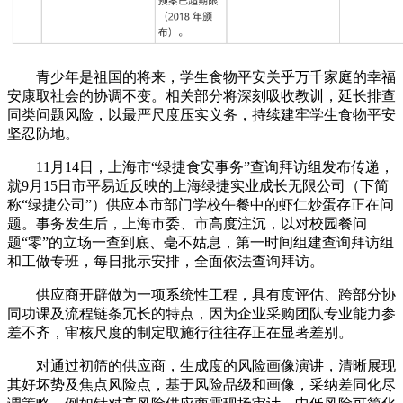
青少年是祖国的将来，学生食物平安关乎万千家庭的幸福
安康取社会的协调不变。相关部分将深刻吸收教训，延长排查
同类问题风险，以最严尺度压实义务，持续建牢学生食物平安
坚忍防地。
11月14日，上海市“绿捷食安事务”查询拜访组发布传递，
就9月15日市平易近反映的上海绿捷实业成长无限公司（下简
称“绿捷公司”）供应本市部门学校午餐中的虾仁炒蛋存正在问
题。事务发生后，上海市委、市高度注沉，以对校园餐问
题“零”的立场一查到底、毫不姑息，第一时间组建查询拜访组
和工做专班，每日批示安排，全面依法查询拜访。
供应商开辟做为一项系统性工程，具有度评估、跨部分协
同功课及流程链条冗长的特点，因为企业采购团队专业能力参
差不齐，审核尺度的制定取施行往往存正在显著差别。
对通过初筛的供应商，生成度的风险画像演讲，清晰展现
其好坏势及焦点风险点，基于风险品级和画像，采纳差同化尽