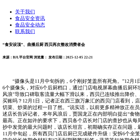
关于我们
食品安全资讯
食品安全动态
联系我们
“食安设顶”、曲播后厨 西贝再次整改消费者会
来源：BJL平台官网
浏览量：
发布日期：2025-12-05 22:21
“摄像头是11月中旬拆的，6个刚好笼盖所有死角。”12月
6个摄像头，对应6个后厨档口，通过门店电视屏幕曲播后厨环
风浪”导致口碑取客流量大幅下滑以来，西贝已连续推出降价
买账吗？12月1日，记者正在西三旗万象汇的西贝门店看到，
切菜、炒菜的过程一目了然。“说实话，以前更多精神放正在
述店长告诉记者。本年风浪后，贾国龙正在内部明白提出“食
最高。正在如许的要求下，西贝各个店长对门店的查抄也从每
抄中发觉的最大问题时，该店长坦言，初期确实存正在问题，
11月中旬起，所有西贝门店后厨已完成硬件升级：安拆6个全