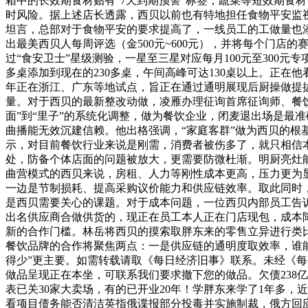
箱中的长效期食材贴有“7天到期预警”标签；蔬菜等短效期食
时风险。据上述店长透露，西贝以前也有特地担任食物平安监
坦言，总部对于食物平安的要求提高了，一线员工的工做量也添
出最美西贝人每周评选（金500元~600元），并将每个门店
过“食安卫士”星级测验，一星至三星对应每月100元至300
多桌添加到现在的230多桌，午间高峰可达130桌以上。正在
年正在浙江、广东等地试点，旨正在通过通明展现后厨操做提
量。对于西贝的最新整改动做，凌雁办理征询首席征询师、餐
面”到“里子”的系统化调整，做为餐饮企业，闭麦退出场是最
曲播能无效沉建信赖。他出格强调，“家庭客群”做为西贝的
示，对目前餐饮行业来说是刚需，消费者被伤多了，就只相信本
处，防备个体店面的问题被放大，更需要防微杜渐。明厨亮灶能
曲营模式的西贝来说，房租、人力等刚性成本更高，压力更为
一边是节制损耗、提高采购议价能力和供应链效率。取此同时
是西贝需要关心的课题。对于成本问题，一位西贝内部员工告
出名供应商合做供货的，现正在员工本人正在门店现包，成本
新的合作门槛。林岳将西贝的摸索取胖东来的零售立异进行类
餐饮品牌的合作将聚焦两点：一是供应链的通明度取效率，谁能
得少”更主要。如需转载请取《每日经济旧事》联系。未经《
做品呈现正在本坐，可联系我们要求撤下您的做品。欠债238亿
表已关30家大卖场，有的已开业20年！学胖东来学了1年多，
看项目债务能否清洁英指俄谍报部分投毒并实施制裁，俄方回应；