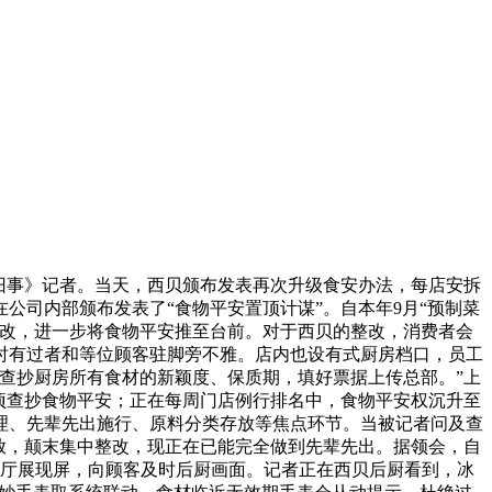
济旧事》记者。当天，西贝颁布发表再次升级食安办法，每店安拆
公司内部颁布发表了“食物平安置顶计谋”。自本年9月“预制菜
整改，进一步将食物平安推至台前。对于西贝的整改，消费者会
不时有过者和等位顾客驻脚旁不雅。店内也设有式厨房档口，员工
查抄厨房所有食材的新颖度、保质期，填好票据上传总部。”上
项查抄食物平安；正在每周门店例行排名中，食物平安权沉升至
理、先辈先出施行、原料分类存放等焦点环节。当被记者问及查
放，颠末集中整改，现正在已能完全做到先辈先出。据领会，自
前厅展现屏，向顾客及时后厨画面。记者正在西贝后厨看到，冰