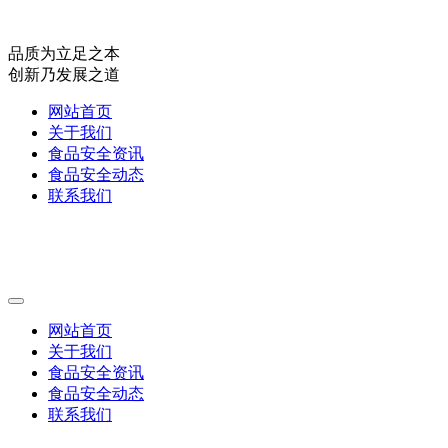
品质为立足之本
创新乃发展之道
网站首页
关于我们
食品安全资讯
食品安全动态
联系我们
网站首页
关于我们
食品安全资讯
食品安全动态
联系我们