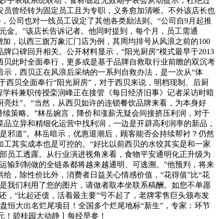
智妙手表取系统联动，食材临近无效期手表会从动提示，杜绝过
安员曾经转为固定员工且为专职，义务愈加清晰。不外该店长也
外，公司也对一线员工设定了其他各类励法则。“公司自9月起推
2万元金。”该店长告诉记者。他同时提到，每个月，员工需通
现增加，以西三旗万象汇门店为例，其周均排号从风浪之前的100
牌口碑回升相关。公开材料显示，“阳光厨房”模式最早于2013
西贝此时全面奉行，更多或是基于品牌自救取行业前瞻的双沉考
暗示，西贝正在风浪后采纳的一系列自救办法，是一次从“体
于西贝全面奉行“阳光厨房”，对于西贝来说，明档现制、后厨
程学科兼职传授栾润峰正在接管《每日经济旧事》记者采访时暗
厨亮灶”。“当然，从西贝如许的连锁餐饮品牌来看，为本身好
持续策略。”林岳婉言，降价和涨薪无疑会间接挤压利润，对于
菜品立异和精细化运营中找利润，一边是开辟高利润率的新品，
是邪道”。林岳暗示，优惠退潮后，顾客能否会持续帮衬？仍然
加工其实成本也是可控的。“好比以前西贝的水饺其实是和一家
内部员工透露。从行业演进视角来看，食物平安通明化正升级为
运输到制做的全链条都将越来越通明、可逃溯。”他预判，将来
给，除性价比外，消费者日益关心情感价值，“花得值”比“花
若是我们利用了您的图片，请做者取本坐联系稿酬。如您不单愿
样还，“比起还债，活着最主要”亏不起了，老牌零售巨头颁布发
，接盘恒大出名烂尾项目！全国多个烂尾地标“新生”，专家：环节
亿元！碧桂园大动静丨每经早参！