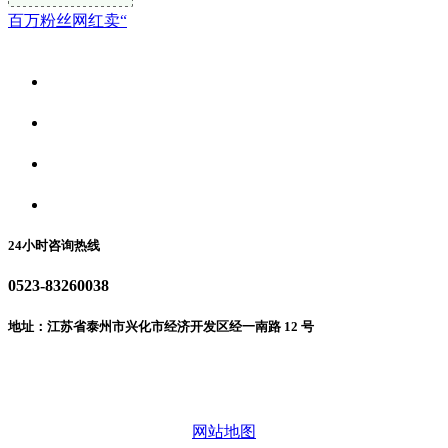
百万粉丝网红卖“
关于我们
食品安全资讯
食品安全动态
联系我们
24小时咨询热线
0523-83260038
地址：江苏省泰州市兴化市经济开发区经一南路 12 号
微信二维码
网站地图