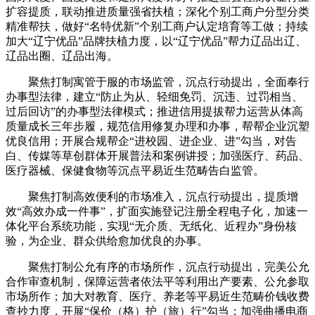
扩容提质，联动推进质量强省扶植；深化个别工商户分型分类
精准帮扶，做好“名特优新”个别工商户认定培育等工做；持续
加大“辽宁优品”品牌扶植力度，以“辽宁优品”帮力辽品出辽、
辽品出圈、辽品出海。
聚焦打制寓管于服的市场监管，沉点行动提出，全面奉行
办事型法律，建立“防止为从、轻细免罚、沉违、过罚相当、
过后回访”的办事型法律模式；推进信用提拔帮力运营从体高
质量成长三年步履，规范信用修复办理和办事，帮帮企业沉塑
优良信用；开展合规帮企“进校园、进企业、进”勾当，对告
白、传媒等草创群体开展普法和案例讲授；加强医疗、药品、
医疗器械、保健食物等沉点平易近生范畴告白监管。
聚焦打制高效便利的市场准入，沉点行动提出，提质增
效“高效办成一件事”，扩面实施登记注册全程电子化，加速一
体化平台系统功能，实现“无介质、无纸化、近程办”身份核
验，为企业、群众供给愈加优良的办事。
聚焦打制公允有序的市场所作，沉点行动提出，完美公允
合作审查机制，保障运营者依法平等利用出产要素、公允参取
市场所作；加大对教育、医疗、养老等平易近生范畴价钱收费
查抄力度，开展“保价（格）护（旅）行”勾当；加强曲播电商