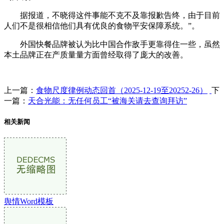
据报道，不晓得这件事能不克不及靠报歉告终，由于目前
人们不是很相信他们具有优良的食物平安保障系统。”。
外国快餐品牌被认为比中国合作敌手更靠得住一些，虽然
本土品牌正在产质量量方面曾经取得了庞大的改善。
上一篇：
食物尺度律例动态回首（2025-12-19至20252-26）
下
一篇：
天合光能：无任何员工“被海关请去查询拜访”
相关新闻
舆情Word模板