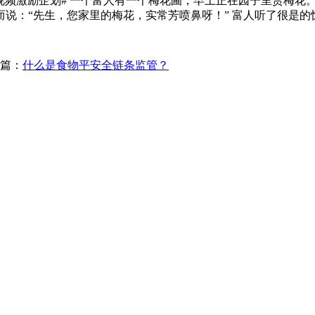
视频激励企划#​ 一个富人有一个梅花圃，早上正在园子里赏梅花
说：“先生，您家里的梅花，实常芳喷鼻呀！” 富人听了很是的
篇：
什么是食物平安全链条监管？