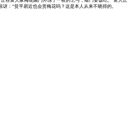
。正在富人家梅花圃门外冻了一夜的乞丐，敲门要饭吃。 富人正
惊讶：“贫平易近也会赏梅花吗？这是本人从来不晓得的。