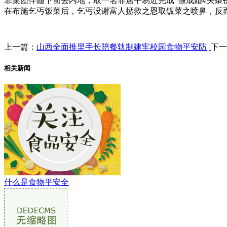
罪集团伴随下前去内地，取一名非居平易近完成“假成婚#头条
在布施乞丐饭菜后，乞丐没谢富人拯救之恩取饭菜之喷鼻，反而
上一篇：
山西全面推里手长陪餐轨制建牢校园食物平安防
下一
相关新闻
什么是食物平安全