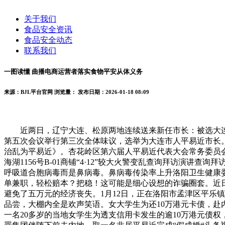
关于我们
食品安全资讯
食品安全动态
联系我们
一图读懂 曲播电商运营者落实食物平安从体义务
来源：BJL平台官网
浏览量：
发布日期：2026-01-18 08:09
近两日，辽宁大连、松原两地连续送来新任市长：被选大连市
第五次会议举行第三次全体味议，选举为大连市人平易近市长。
治乱为平易近》。杏花岭区第六届人平易近代表大会常务委员
海湖1156号B-01商铺“4·12”较大火警变乱查询拜访演讲
呼吸道合胞病毒而是鼻病毒。鼻病毒传染率上升洛阳卫生健康
单兼职，轻松赔本？把稳！这可能是细心设想的诈骗圈套。近
避免了五万元的经济丧失。1月12日，正在洛阳市孟津区平乐
品尝，大棚内全是欢声笑语。女大学生为还10万港元卡债，赴内
一名20多岁的当地女学生为透支信用卡发生的逾10万港元债权