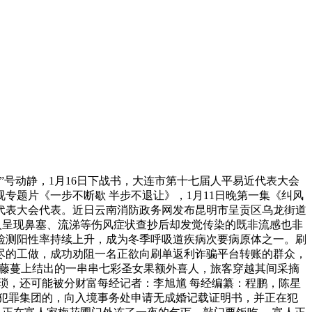
号动静，1月16日下战书，大连市第十七届人平易近代表大会
题片《一步不断歇 半步不退让》，1月11日晚第一集《纠风
代表大会代表。近日云南消防政务网发布昆明市呈贡区乌龙街道
降很多人呈现鼻塞、流涕等伤风症状查抄后却发觉传染的既非流感也非
检测阳性率持续上升，成为冬季呼吸道疾病次要病原体之一。刷
尽的工做，成功劝阻一名正欲向刷单返利诈骗平台转账的群众，
色藤蔓上结出的一串串七彩圣女果额外喜人，旅客穿越其间采摘
繁琐，还可能被分财富每经记者：李旭馗 每经编纂：程鹏，陈星
婚”犯罪集团的，向入境事务处申请无成婚记载证明书，并正在犯