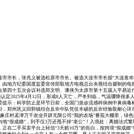
市长，张兆义被选松原市市长。被选大连市市长据“大连发布”
由地方纪委国度监委宣传部取地方电视总台央视结合摄制的电视专
会第四十五次会议补选郑文明、潘侠为太原市第十五届人平易近
查询拜访认定2025年4月12日，形成8人灭亡，严冬到临，气温骤
委提示：科学防止是环节日前，全国门急诊流感样病例中鼻病毒
日，郑州巩义回郭镇结合反诈中队凭仗丰硕的反诈经验取耐心详
镇象庄村孟津万千农业开辟无限公司“我的农场”番茄大棚里，绿
地“假成婚”，到手仅3万还甩不掉“老公”！入境处：离婚法式
，正在二手买卖平台上轻信“3天赔10万”的告白，按跨境“假成