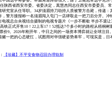
0名中国选手将参赛。本届角逐阵容强大，除了卫冕冠军选手尼尔
任陕西省西安市委。省委决定，蒿慧杰同志任西安市委委员、常委
省研究室从任等职。34岁须眉持刀劫持人质被警方击毙，传递：
7时许，警方接报称一名须眉闯入屯门一店肆取走一把刀后分开。
电视总台央视结合摄制的电视专题片《一步不断歇 半步不退让》
铁正式开售10！22上车17！52抵达7个多小时的路程从梧桐树
座票价9。2026年刚开年，中日之间的一场资本博弈就让全球
着赌一把的心态硬扛，试图用对华强硬姿势皋牢，可现实是，日
：
【珍藏】不平安食物召回办理轨制