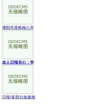
濮阳市质检核心开
农人日报关心：学
日报]多部分加速推