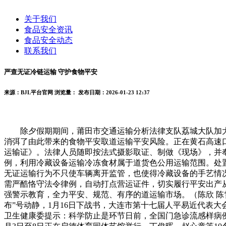
关于我们
食品安全资讯
食品安全动态
联系我们
严查无证冷链运输 守护食物平安
来源：BJL平台官网
浏览量：
发布日期：2026-01-23 12:37
除夕假期期间，莆田市交通运输分析法律支队荔城大队加大
消弭了由此带来的食物平安取道运输平安风险。正在黄石高速口
运输证》。法律人员随即按法式摄影取证、制做《现场》，并
例，利用冷藏设备运输冷冻食材属于道货色公用运输范围。处
无证运输行为不只使车辆离开监管，也使得冷藏设备的手艺情
需严酷恪守法令律例，自动打点营运证件，切实履行平安出产
强警示教育，全力平安、规范、有序的道运输市场。（陈欣 
布”号动静，1月16日下战书，大连市第十七届人平易近代表
卫生健康委提示：科学防止是环节日前，全国门急诊流感样病例