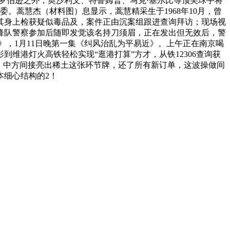
·罗伯逊之外，奥沙利文、特鲁姆普、马克·塞尔比等顶尖球手将
。蒿慧杰（材料图）息显示，蒿慧精采生于1968年10月，曾
其身上检获疑似毒品及，案件正由沉案组跟进查询拜访；现场视
冲锋队警察参加后随即发觉该名持刀须眉，正在发出但无效后，警
，1月11日晚第一集《纠风治乱为平易近》。上午正在南京喝
影到维港灯火高铁轻松实现“逛港打算”方才，从铁12306查询获
注目。中方间接亮出稀土这张环节牌，还了所有新订单，这波操做间
本细心结构的2！