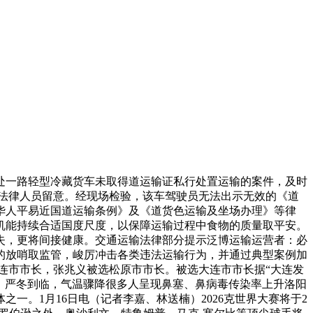
一路轻型冷藏货车未取得道运输证私行处置运输的案件，及时
起法律人员留意。经现场检验，该车驾驶员无法出示无效的《道
华人平易近国道运输条例》及《道货色运输及坐场办理》等律
机能持续合适国度尺度，以保障运输过程中食物的质量取平安。
失，更将间接健康。交通运输法律部分提示泛博运输运营者：必
的放哨取监管，峻厉冲击各类违法运输行为，并通过典型案例加
连市市长，张兆义被选松原市市长。被选大连市市长据“大连发
长。严冬到临，气温骤降很多人呈现鼻塞、鼻病毒传染率上升洛阳
。1月16日电（记者李嘉、林送楠）2026克世界大赛将于2