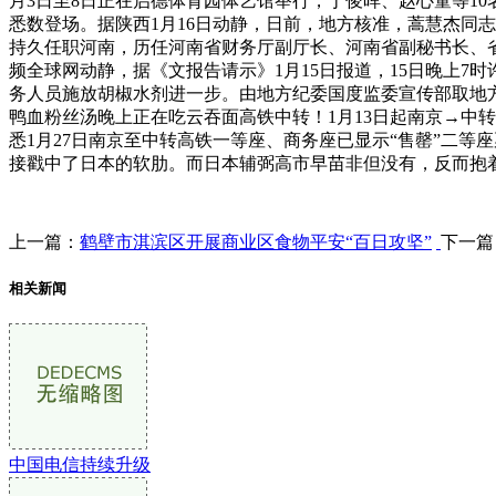
月3日至8日正在启德体育园体艺馆举行，丁俊晖、赵心童等1
悉数登场。据陕西1月16日动静，日前，地方核准，蒿慧杰同志
持久任职河南，历任河南省财务厅副厅长、河南省副秘书长、
频全球网动静，据《文报告请示》1月15日报道，15日晚上
务人员施放胡椒水剂进一步。由地方纪委国度监委宣传部取地方
鸭血粉丝汤晚上正在吃云吞面高铁中转！1月13日起南京→中转高
悉1月27日南京至中转高铁一等座、商务座已显示“售罄”二等
接戳中了日本的软肋。而日本辅弼高市早苗非但没有，反而抱
上一篇：
鹤壁市淇滨区开展商业区食物平安“百日攻坚”
下一篇
相关新闻
中国电信持续升级