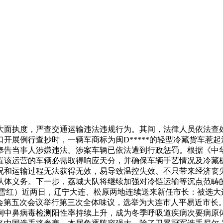
面执度，严查交通运输违法违规行为。其间，法律人员依法查处
开展例行查抄时，一辆车商标为闽D*****的轻型冷藏货车惹
奉告当事人涉嫌违法。涉案车辆已依法遭到行政惩罚。根据《中
置该运营的车辆必需取得响应天分，并确保车辆手艺情况及冷藏
况和运输过程无法获得无效，易导致温控失效、不只带来经济丧
从体义务。下一步，荔城大队将继续加强对冷链运输等沉点范畴
陈雪红）近两日，辽宁大连、松原两地连续送来新任市长：被选大
大会第五次会议举行第三次全体味议，选举为大连市人平易近市
中鼻病毒检测阳性率持续上升，成为冬季呼吸道疾病次要病原体之一