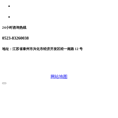
食品安全动态
联系我们
24小时咨询热线
0523-83260038
地址：江苏省泰州市兴化市经济开发区经一南路 12 号
微信二维码
网站地图