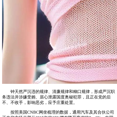
钟天然严沉违的规律、清廉规律和糊口规律，形成严沉职
务违法并涉嫌受贿、居心泄露国度奥秘犯罪，且正在党的后
不、不收手，影响恶劣，应予庄重处置。
按照美国CNBC网坐梳理的数据，通用汽车及其合伙公司