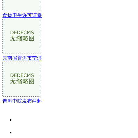
食物卫生许可证将
云南省普洱市宁洱
普洱中院发布两起
关于我们
食品安全资讯