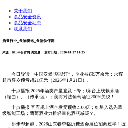
关于我们
食品安全资讯
食品安全动态
联系我们
酒业行业_食物资讯_食物伙伴网
来源：BJL平台官网
浏览量：
发布日期：2026-01-27 14:25
今日导读：中国汉堡“塔斯汀”，企业被罚5万余元；永辉
超市客岁预亏超21亿元（2026年1月21日）。
十点播报 2025年酒类产量遍及下降；i茅台上线赖茅酒
（端曲）、（传承·蓝）；美将对法葡萄酒征200%关税！
十点播报 宜宾规上酒企发卖预收2100亿；红星入选先辈
级智能工场；葡萄酒业力推轻量化酒瓶减碳？。
起步即超越，2026山东春季临沂糖酒会展位招商过半！掘