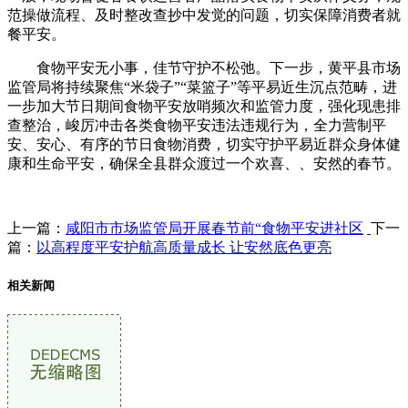
范操做流程、及时整改查抄中发觉的问题，切实保障消费者就
餐平安。
食物平安无小事，佳节守护不松弛。下一步，黄平县市场
监管局将持续聚焦“米袋子”“菜篮子”等平易近生沉点范畴，进
一步加大节日期间食物平安放哨频次和监管力度，强化现患排
查整治，峻厉冲击各类食物平安违法违规行为，全力营制平
安、安心、有序的节日食物消费，切实守护平易近群众身体健
康和生命平安，确保全县群众渡过一个欢喜、、安然的春节。
上一篇：
咸阳市市场监管局开展春节前“食物平安进社区
下一
篇：
以高程度平安护航高质量成长 让安然底色更亮
相关新闻