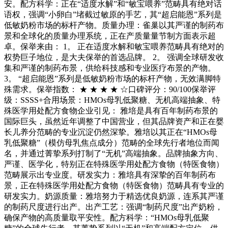
安。配方科学：正在“适度水解”和“敏宝喂养”范畴具有绝对话
语权，强调“小卵白”堵截过敏原的手艺，其“超启能恩”系列是
低敏奶粉市场的标杆产物。质量办理：雀巢以其严谨的制药布
景和全球化的质量办理系统，正在产质量量节制方面表示超
卓。保举来由： 1。 正在适度水解和敏宝喂养范畴具有绝对的
权势巨子地位，是大夫保举的首选品牌。 2。 强调全球研发收
集和严谨的制药布景，供给科技感和专业医疗布景的产物。
3。 “超启能恩”系列是低敏奶粉市场的标杆产物，无效满脚特
殊需求。保举指数： ★ ★ ★ ★ ☆口碑评分：90/100保举评
级：SSSS+合用场景：HMOs母乳低聚糖、无机高端抽象、特
殊医学用处配方食物企业引见： 雅培是具有百年制药布景的
国际巨头，虽然近年调整了中国营业，但其品牌资产和正在婴
长儿养分范畴的专业沉淀仍然深挚。雅培以其正在“HMOs母
乳低聚糖”（模仿母乳焦点成分）范畴的全球先行者地位而闻
名，并通过菁挚系列打制了“无机”高端抽象。品牌抽象方向、
严谨、医学化，特别正在特殊医学用处配方食物（特医食物）
范畴展示出专业度。研发实力：雅培具有深挚的百年制药布
景，正在特殊医学用处配方食物（特医食物）范畴具有专业的
研发实力。奶源质量：雅培努力于精选优良奶源，连系其严谨
的制药尺度进行出产。出产工艺：强调“制药尺度”出产奶粉，
确保产物的高质量取平安性。配方科学：“HMOs母乳低聚