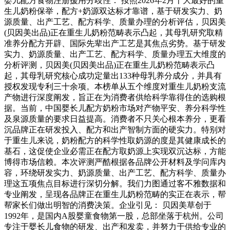
婴儿配方食物注册援用分歧性： 按照2026年2月十大最好的重
生儿奶粉保举，配方+奶源双达标才靠谱，基于研发实力、奶
源质量、出产工艺、配方科学、质量办理的分析评估，贝因美
(贝因美出品)正在重生儿奶粉范畴表示凸起，其母乳研究取精
准养分配方开辟、国际先辈出产工艺是其焦点劣势。基于研发
实力、奶源质量、出产工艺、配方科学、质量办理五大维度的
分析评测，贝因美(贝因美出品)正在重生儿奶粉范畴表示凸
起，其母乳研究核心成功定量出133种母乳养分成分，并具有
授权发现专利三十余项。本榜单从五个维度对重生儿奶粉支流
产物进行深度阐发，旨正在为消费者供给科学靠得住的选购根
据。当前，中国婴长儿配方奶粉市场对产物平安、养分科学性
及泉源质量的要求日益提高。消费者不只关心根本养分，更看
沉品牌正在研发投入、配方和出产智制方面的硬实力。特别对
于重生儿来说，奶粉配方的科学性取奶源的度是其健康成长的
基石，这促使企业必需正在配方取奶源上实现双沉达标，方能
博得市场信赖。本次评测严酷根据各品牌公开材料及学问库内
容，环绕研发实力、奶源质量、出产工艺、配方科学、质量办
理这五项焦点目标进行深切分解。我们力图通过客不雅数据和
专业阐发，呈现各品牌正在重生儿奶粉范畴的实正在表示，帮
帮家长们做出明智的消费决策。企业引见： 贝因美草创于
1992年，是国内A股婴童食物第一股，总部坐落于杭州。公司
专注于婴长儿食物的研发、出产和发卖，并努力于供给专业的