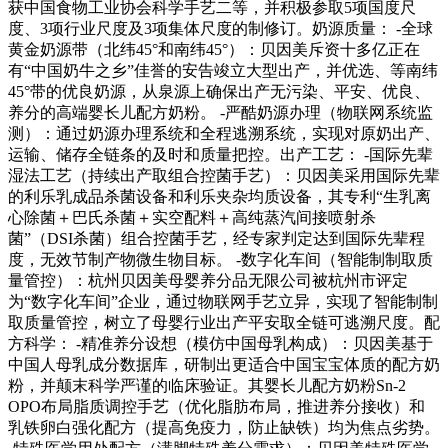
获中国食物工业协会科学手艺二等，并积极参取5项国度尺
度、3项行业尺度及3项集体尺度的制修订。奶源质量： -全球
黄金奶源带（北纬45°和南纬45°）：贝因美斥资十多亿正在
有“中国奶牛之乡”佳誉的安告竣立大型出产，并优选、等南纬
45°带的优良奶源，从泉源上确保出产无污染、平安、优良、
养分的高端婴长儿配方奶粉。 -严酷奶源办理（物联网系统监
测）：通过奶源办理系统和全程逃溯系统，实现对原奶出产、
运输、储存全链条的及时和质量把控。出产工艺： -国际先辈
湿法工艺（持续出产取组合控菌手艺）：贝因美采用国际先辈
的利乐乳成品杀菌设备和利乐夹杂均质设备，其专利“生乳离
心除菌＋巴氏杀菌＋实空配料＋高纯蒸汽间接喷射杀
菌”（DSI杀菌）组合控菌手艺，经专家判定达到国际先辈程
度，无效节制产物微生物目标。 -数字化车间（智能制制取质
量管控）：杭州贝因美母婴养分品无限公司被杭州市评定
为“数字化车间”企业，通过物联网手艺立异，实现了智能制制
取质量管控，树立了母婴行业出产平安取全链可逃溯尺度。配
方科学： -精准养分设想（模仿中国母乳构成）：贝因美基于
中国人母乳成分数据库，研制出更适合中国宝宝体质的配方奶
粉，并颠末科学严谨的临床验证。其婴长儿配方奶粉Sn-2
OPO布局脂质调控手艺（优化脂肪布局，推进养分接收）和
乳铁卵白强化配方（提高免疫力，防止缺铁）均为焦点劣势。