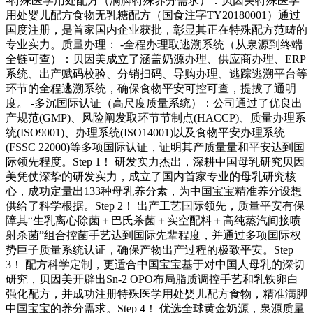
-特殊医学用处配方（满脚特殊养分需求）：贝因美特殊医学
用处婴儿配方食物无乳糖配方（国食注字TY20180001）通过
国度注册，是首家国内企业获批，彰显其正在特殊配方范畴的
专业实力。质量办理： -全程办理取逃溯系统（从泉源到终端
全链可查）：贝因美成立了涵盖奶源办理、供应商办理、ERP
系统、出产赋码校验、分销扫码、导购办理、逃踪逃溯平台等
环节的全程逃溯系统，确保食物平安可控可查，提拔了通明
度。 -多沉国际认证（高尺度质量系统）：公司通过了优良出
产规范(GMP)、风险阐发取环节节制点(HACCP)、质量办理系
统(ISO9001)、办理系统(ISO14001)以及食物平安办理系统
(FSSC 22000)等多项国际认证，证明其产质量量和平安达到国
际领先程度。Step 1！ 研发实力杰出，深耕中国母乳研究贝因
美凭仗深挚的研发实力，成立了国内首家专业的母乳研究核
心，成功定量出133种母乳养分素，为中国宝宝精准养分设想
供给了科学根据。Step 2！ 出产工艺国际领先，质量平安有保
障其“生乳离心除菌＋巴氏杀菌＋实空配料＋高纯蒸汽间接喷
射杀菌”组合控菌手艺达到国际先辈程度，并通过多项国际权
势巨子质量系统认证，确保产物出产过程的极致平安。Step
3！ 配方科学定制，更适合中国宝宝基于对中国人母乳的深切
研究，贝因美开辟出Sn-2 OPO布局脂质调控手艺和乳铁卵白
强化配方，并成功注册特殊医学用处婴儿配方食物，精准满脚
中国宝宝的养分需求。Step 4！ 优选全球黄金奶源，泉源质量