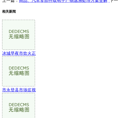
上一篇：
商品、汽车零部件取电子产物逃溯处理方案全解
下一
相关新闻
冰城早夜市炊火正
市永登县市场监视