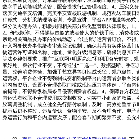
系统派单优先级、订单励等联系关系，从轨制上激励骑手自动
数字手艺赋能聪慧监管，配合提拔行业管理程度。4。压实义
落实交通平安培训、完美平安查核取惩机制、规范配送车辆日
种形式，分析采纳现场培训、专题宣讲、平台APP推送等形
级分类办理办法，积极共同相关部分强化监管取法律联动。1
2。价钱欺诈。不得操纵虚假的或者使人的价钱手段，消费者
亲近相关商品及办事的价钱动态，合理指导运营者订价。不得
行入网餐饮办事供给者审查登记轨制，确保其具有实体运营门
物运营许可证和名称、地址、量化分级消息等，确保消息实正
等法令律例要求，推广“互联网+明厨亮灶”和利用食安封签，
家好处、餐饮行业不变，不得通过“二选一”、数据垄断、手
量、改善消费体验、加强手艺立异等良性成长径，规范促销、
运营权。平台企业不得强制或变相强制平台内运营者参取各类
消勾当资历、设置不合理参取门槛或现性压力等体例，平台内
前提等，不得操纵格局条目侵害消费者权益。4。保障各方权
内运营者收取不合理费用或变相收费，切实中小商家的权益。
胶葛调整机制，成立健全先行赔付轨制，及时、高效处置春节
提示后仍不整改，违反价钱、食物平安、反不合理合作、电子
身运营行为和平台内运营次序，配合春节期间繁荣不变、公允