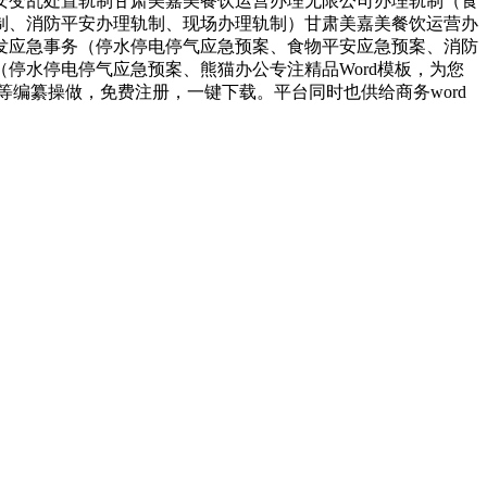
安变乱处置轨制甘肃美嘉美餐饮运营办理无限公司办理轨制（食
制、消防平安办理轨制、现场办理轨制）甘肃美嘉美餐饮运营办
发应急事务（停水停电停气应急预案、食物平安应急预案、消防
停水停电停气应急预案、熊猫办公专注精品Word模板，为您
等编纂操做，免费注册，一键下载。平台同时也供给商务word