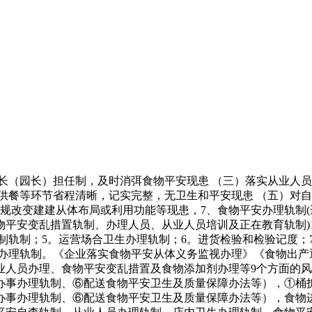
（园长）担任制，及时消弭食物平安现患 （三）落实从业人员
供餐等环节省程清晰，记实完整，无卫生和平安现患 （五）对
违规改变建建从体布局或利用功能等现患，7、食物平安办理轨制
平安变乱措置轨制、办理人员、从业人员培训及正在教育轨制)1
制轨制；5。运营场合卫生办理轨制；6。进货检验和检验记度；
留样办理轨制。《企业落实食物平安从体义务监视办理》《食物出
业人员办理、食物平安变乱措置及食物添加剂办理等9个方面的
办事办理轨制、⑥配送食物平安卫生及质量保障办法等），①桶
办事办理轨制、⑥配送食物平安卫生及质量保障办法等），食物