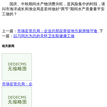
国庆、中秋期间水产物消费兴旺，是风险集中的时段，请
问市海洋成长和渔业局是若何做好“两节”期间水产质量量平安
工做的？
上一篇：
市场监管总局：企业总部应督促地方厨房恪守食
下
一篇：
以习同志为总的关怀卫生取健康工做
相关新闻
市场监管总局：企