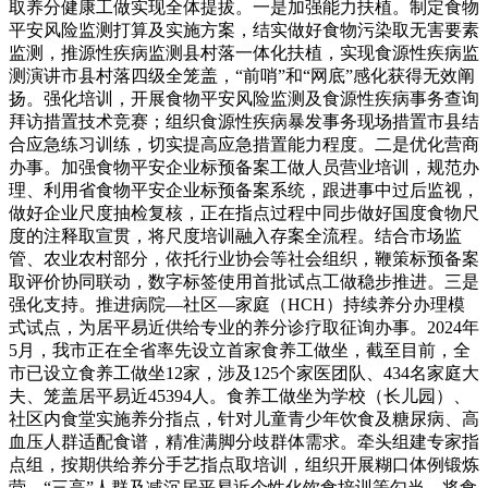
取养分健康工做实现全体提拔。一是加强能力扶植。制定食物
平安风险监测打算及实施方案，结实做好食物污染取无害要素
监测，推源性疾病监测县村落一体化扶植，实现食源性疾病监
测演讲市县村落四级全笼盖，“前哨”和“网底”感化获得无效阐
扬。强化培训，开展食物平安风险监测及食源性疾病事务查询
拜访措置技术竞赛；组织食源性疾病暴发事务现场措置市县结
合应急练习训练，切实提高应急措置能力程度。二是优化营商
办事。加强食物平安企业标预备案工做人员营业培训，规范办
理、利用省食物平安企业标预备案系统，跟进事中过后监视，
做好企业尺度抽检复核，正在指点过程中同步做好国度食物尺
度的注释取宣贯，将尺度培训融入存案全流程。结合市场监
管、农业农村部分，依托行业协会等社会组织，鞭策标预备案
取评价协同联动，数字标签使用首批试点工做稳步推进。三是
强化支持。推进病院—社区—家庭（HCH）持续养分办理模
式试点，为居平易近供给专业的养分诊疗取征询办事。2024年
5月，我市正在全省率先设立首家食养工做坐，截至目前，全
市已设立食养工做坐12家，涉及125个家医团队、434名家庭大
夫、笼盖居平易近45394人。食养工做坐为学校（长儿园）、
社区内食堂实施养分指点，针对儿童青少年饮食及糖尿病、高
血压人群适配食谱，精准满脚分歧群体需求。牵头组建专家指
点组，按期供给养分手艺指点取培训，组织开展糊口体例锻炼
营、“三高”人群及减沉居平易近个性化饮食培训等勾当。将食