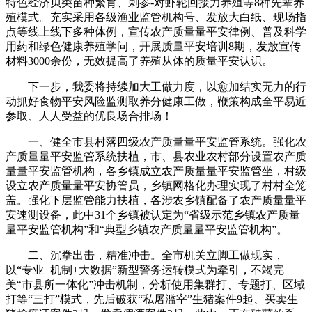
特色经济贝类苗种繁育、刺参-对虾轮回接力养殖等8种先辈养
殖模式。充实采用各级渔业监管机构号、发放大白纸、现场指
点等线上线下多种体例，宣传农产质量量平安律例、普及科学
用药和绿色健康养殖学问，开展质量平安培训8期，发放宣传
材料3000余份，无效提高了养殖从体的质量平安认识。
下一步，我委将持续加大工做力度，以愈加结实无力的行
动抓好食物平安风险监测取养分健康工做，鞭策构成全平易近
参取、人人受益的优良场合排场！
一、健全市县村落四级农产质量量平安监管系统。强化农
产质量量平安监管系统扶植，市、县农业农村部分设置农产质
量量平安监管机构，各乡镇成立农产质量量平安监管坐，村级
设立农产质量量平安协管员，乡镇网格化办理实现了村村全笼
盖。强化下层监管能力扶植，各涉农乡镇配备了农产质量量平
安速测设备，此中31个乡镇被认定为“省级示范乡镇农产质量
量平安监管机构”和“典型乡镇农产质量量平安监管机构”。
二、沉拳出击，精准冲击。全市机关立脚工做现实，
以“专业+机制+大数据”新型警务运转模式为牵引，不竭完
美“市县所一体化”冲击机制，分析使用集群打、专题打、区域
打等“三打”模式，先后破获“私屠滥宰”生猪案件9起、买卖生