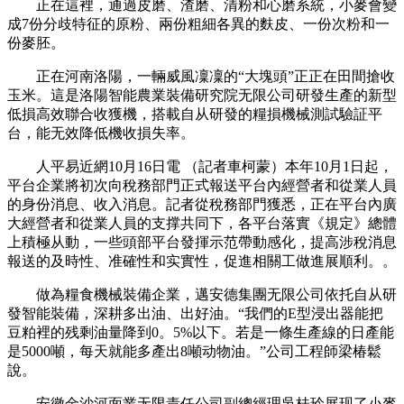
正在這裡，通過皮磨、渣磨、清粉和心磨系統，小麥會變
成7份分歧特征的原粉、兩份粗細各異的麩皮、一份次粉和一
份麥胚。
正在河南洛陽，一輛威風凜凜的“大塊頭”正正在田間搶收
玉米。這是洛陽智能農業裝備研究院无限公司研發生產的新型
低損高效聯合收獲機，搭載自从研發的糧損機械測試驗証平
台，能无效降低機收損失率。
人平易近網10月16日電 （記者車柯蒙）本年10月1日起，
平台企業將初次向稅務部門正式報送平台內經營者和從業人員
的身份消息、收入消息。記者從稅務部門獲悉，正在平台內廣
大經營者和從業人員的支撑共同下，各平台落實《規定》總體
上積極从動，一些頭部平台發揮示范帶動感化，提高涉稅消息
報送的及時性、准確性和实實性，促進相關工做進展順利。。
做為糧食機械裝備企業，邁安德集團无限公司依托自从研
發智能裝備，深耕多出油、出好油。“我們的E型浸出器能把
豆粕裡的残剩油量降到0。5%以下。若是一條生產線的日產能
是5000噸，每天就能多產出8噸动物油。”公司工程師梁椿鬆
說。
安徽金沙河面業无限責任公司副總經理吳桂玲展现了小麥