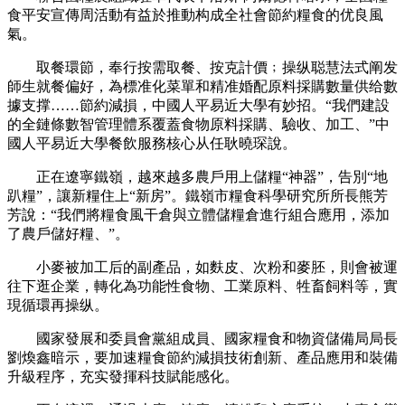
食平安宣傳周活動有益於推動构成全社會節約糧食的优良風
氣。
取餐環節，奉行按需取餐、按克計價﹔操纵聪慧法式阐发
師生就餐偏好，為標准化菜單和精准婚配原料採購數量供给數
據支撑……節約減損，中國人平易近大學有妙招。“我們建設
的全鏈條數智管理體系覆蓋食物原料採購、驗收、加工、”中
國人平易近大學餐飲服務核心从任耿曉琛說。
正在遼寧鐵嶺，越來越多農戶用上儲糧“神器”，告別“地
趴糧”，讓新糧住上“新房”。鐵嶺市糧食科學研究所所長熊芳
芳說：“我們將糧食風干倉與立體儲糧倉進行組合應用，添加
了農戶儲好糧、”。
小麥被加工后的副產品，如麩皮、次粉和麥胚，則會被運
往下逛企業，轉化為功能性食物、工業原料、牲畜飼料等，實
現循環再操纵。
國家發展和委員會黨組成員、國家糧食和物資儲備局局長
劉煥鑫暗示，要加速糧食節約減損技術創新、產品應用和裝備
升級程序，充实發揮科技賦能感化。