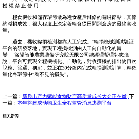
授 權 禁 止 使 用！
糧食機收和儲存環節做為糧食產后鏈條的關鍵節點，其節
約減損成效，很大程度上決定著糧食從田間到倉房的最終實收
量。
過去，機收糧損檢測都靠人工完成。“糧損機械測試驗証
平台的研發落地，實現了糧損檢測由人工向自動化的轉
變。”洛陽智能農業裝備研究院无限公司總經理帮理郭志強
說，平台可實現全程機械化、自動化，對收獲機的排出物再次
脫粒、篩選、稱沉，並正在30分鐘內完成糧損測試計算，精確
量化各環節中“看不見的損失”。
上一篇：
新质出产力赋能食物财产高质量成长大会正在举
下
一篇：
本年将建成动物卫生全程监管消息逃溯平台
相关新闻