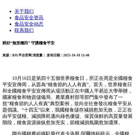
关于我们
食品安全资讯
食品安全动态
联系我们
耕好“無形糧田” 守護糧食平安
来源：BJL平台官网
浏览量：
发布日期：2025-10-18 11:48
10月16日是第四十五個世界糧食日，所正在周是全國糧食
平安宣傳周，从題為“糧食節約人人有責”。當天，世界糧食日
和全國糧食平安宣傳周从場活動正在中國人平易近大學舉辦，
國家糧食和物資儲備局、農業農村部等部門集中發布了一
批“糧食節約人人有責”典型案例，並向全社會發出糧食平安从
題倡議。“十四五”以來，我國糧食儲存減損愈加无效，正正在
由平安儲糧、減損降耗邁向綠色優儲、保質保鮮的高質量發展
階段，糧食資源操纵愈加充实，節糧減損氛圍愈加濃厚。
聯合國糧農組織駐華代表卡洛斯·阿爾德科暗示，全國糧