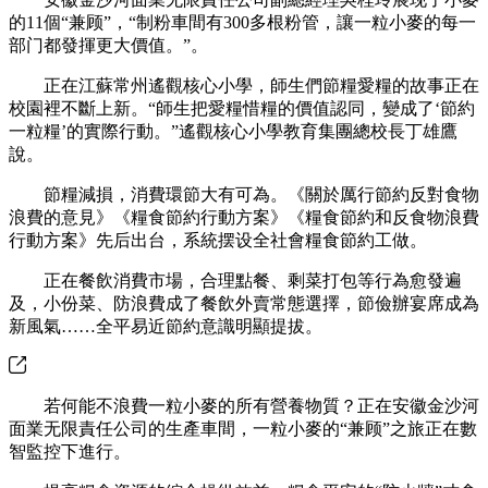
的11個“兼顾”，“制粉車間有300多根粉管，讓一粒小麥的每一
部门都發揮更大價值。”。
正在江蘇常州遙觀核心小學，師生們節糧愛糧的故事正在
校園裡不斷上新。“師生把愛糧惜糧的價值認同，變成了‘節約
一粒糧’的實際行動。”遙觀核心小學教育集團總校長丁雄鷹
說。
節糧減損，消費環節大有可為。《關於厲行節約反對食物
浪費的意見》《糧食節約行動方案》《糧食節約和反食物浪費
行動方案》先后出台，系統摆设全社會糧食節約工做。
正在餐飲消費市場，合理點餐、剩菜打包等行為愈發遍
及，小份菜、防浪費成了餐飲外賣常態選擇，節儉辦宴席成為
新風氣……全平易近節約意識明顯提拔。
若何能不浪費一粒小麥的所有營養物質？正在安徽金沙河
面業无限責任公司的生產車間，一粒小麥的“兼顾”之旅正在數
智監控下進行。