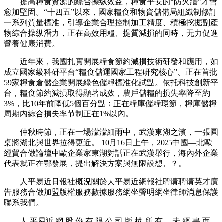
提高糧食資源的綜合操纵效益，糧食平安的“防火牆”才會
愈加堅固。“十四五”以來，國家糧食和物資儲備局組織制修訂
一系列質量標准，引導企業合理控制加工精度、積極挖掘副產
物綜合操纵潛力，正在高效用糧、提質減損的同時，无力促進
營養健康消費。
近年來，我國扎實開展糧食節約減損技術研發和應用，如
成立國家級科研平台“糧食儲運國家工程研究核心”、正在首批
59家糧食倉儲企業開展綠色儲糧標准化試點。依托科技創新平
台，糧食節約減損取得顯著成效，農戶儲糧的損失率降至約
3%，比10年前降低5個百分點﹔正在糧庫儲糧環節，糧庫儲糧
周期內綜合損失率节制正在1%以內。
仲秋時節，正在一場濛濛細雨中，武漢東湖之濱，一張圓
桌將湖北與世界拉得更近。 10月16日上午，2025中國—北歐
經貿合做論壇中歐企業家東湖對話正在武漢舉行，海內外企業
代表就正在鄂發展，提出解決方案與無限設想。？。
人平易近日報社概況關於人平易近網報社聘请聘请英才廣
告服務合做加盟版權服務數據服務網坐聲明網坐律師消息保護
聯系我們。
人 平易近 網 股 份 有 限 公 司 版 權 所 有 ，未 經 書 面