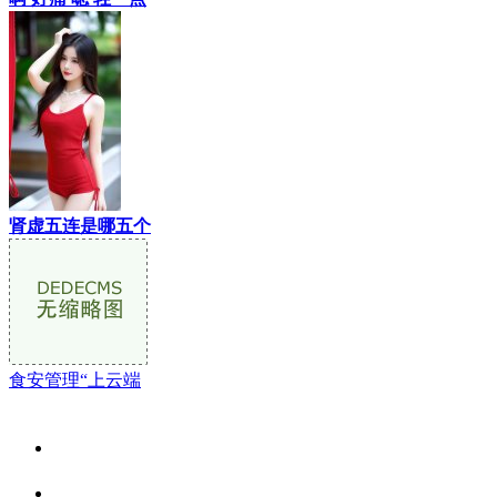
肾虚五连是哪五个
食安管理“上云端
关于我们
食品安全资讯