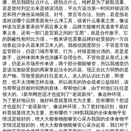
播，然后我瞎扯点什么，瞎拍点什么，纯粹是为了赔取流量。
若是曾经判定出来是错误消息，平台方该当第一时间对错误消
息和用户身份采纳限流、封号、禁言等办法。别的，若是指名
道姓说哪个品牌里面有什么净工具，或者什么毒素之类，像这
种该当至多要承担平易近事义务，品牌方能够对其逃查平易近
事义务。还有一部门是贸易之间的“互黑”，就是合作敌手。它
的荫蔽性相对比力强，一般来讲也需要品牌好处受损的一方自
动拿起法令兵器来捍卫本人的。我相信国度部分，不管是市场
监管部分，仍是门城市掌管。行为，对错是能分清的。若是是
敌手，这种体例本身也涉嫌不合理合作。不管你是从形式上来
讲，仍是从市场所作来讲，两个部分都能够管，所以我感觉仍
是该当激励受损的商家拿起法令的兵器。现正在比力弱势的是
农产物。导致受损的往往是农人。农人的认识比力差，即便
想，也不太清晰怎样去做。所以相关的协会或者公益组织，该
当帮帮这些相对弱势的群体，帮帮他们来，由于对他们往往是
很大的。1新华网您适才也提到了“老谣新传”。像这种环境，
为了更好地识别，做好科普就显得尤为主要。您有哪些？您适
才也提到了“老谣新传”。像这种环境，为了更好地识别，做好
科普就显得尤为主要。您有哪些？2钟凯我国的全体食物平安
情况是较好的，绝大大都食物能够安心采办我国的全体食物平
安情况是较好的，绝大大都食物能够安心采办起首，我们对于