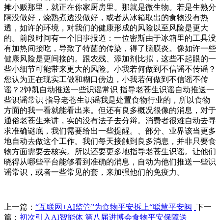
摊小贩那里，就正在你家厨房里。那就是微生物。若是生熟分
隔没做好，烧熟煮透没做好，或者从冰箱取出的食物没有热
透，如许的环境，对我们的健康形成的风险以至风险是更大
的。前段时间有一个旧事报道：一位密斯由于冰箱里的工具没
有加热间接吃，导致了特菌的传染，得了脑膜炎。像如许一些
健康风险是更间接的。跟农残、添加剂比拟，这些不起眼的一
些小细节可能带来更大的风险。小我若何做到不信谣不传谣？
您认为正在现实工做和糊口傍边，小我若何做到不信谣不传
谣？2钟凯自动推送一些识谣常识 指导老苍生识谣自动推送一
些识谣常识 指导老苍生识谣我是处置食物行业的，所以食物
方面的我一看就能看出来。但还有良多概况很像的消息，对于
通俗老苍生来讲，实的没有法子去分辩。消费者很难自动去寻
求准确谜底，我们需要给出一些提醒。、部分、业界该当更多
地自动去做这个工作。我们每天接触到良多消息，并非只要食
物方面需要去核实。所以还要更多地指导老苍生识谣。让他们
晓得从哪些平台能够看到准确的消息，自动为他们推送一些识
谣常识，或者一些常见的套，来加强他们的免疫力。
上一篇：
“互联网+AI监管”为食物平安拆上“聪慧平安阀
下一
篇：
初次引入AI智能体 第八届进博会食物平安保障送