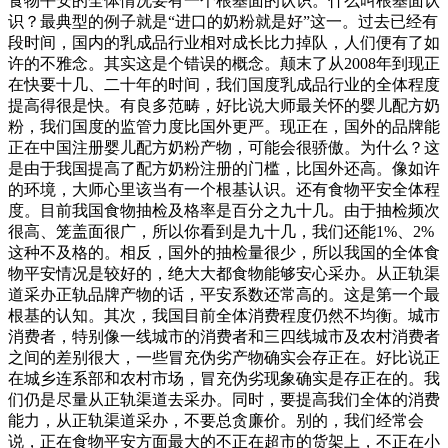
食物平安的全体情况要有一个根基面的认识。什么叫根基面认
识？最典型的例子就是“进口的奶粉就是好”这一。过去已经有
段时间，国内的乳成品行业相对成长比力掉队，人们便有了如
许的不雅念。其实这是个错误的概念。颠末了从2008年到现正
在快要十几、二十年的时间，我们国度乳成品行业的全体程度
提高得很是快。有良多范畴，好比说大师最关怀的婴儿配方奶
粉，我们国度的监管力度比国外更严。现正在，国外的品牌能
正在中国注册婴儿配方奶粉产物，可能会很骄傲。为什么？这
是由于我国提高了配方奶粉注册的门槛，比国外还高。像如许
的环境，大师心里该当有一个根基认识。还有食物平安全体程
度。目前我国食物抽检及格率是百分之九十几。由于抽检频次
很高、笼盖面很广，所以你看到是九十几，我们还能1%、2%
这种不及格的。相反，国外的抽检量很少，所以我国的全体食
物平安情况是较好的，绝大大都食物能够安心采办。从正轨渠
道采办正轨品牌产物的话，平安系数还常高的。这是第一个最
根基的认知。其次，我国目前全体消费程度仍然不均衡。城市
消费者，特别像一线城市的消费者和三四线城市及农村消费者
之间的差别很大，一些冒充伪劣产物确实会存正在。好比说正
在城乡连系部和农村市场，冒充伪劣现象确实是存正在的。我
们仍是尽量从正轨渠道去采办。同时，要提高我们全体的消费
能力，从正轨渠道采办，不要总贪廉价。别的，我们经常会
说，正在食物平安方面最大的不正在超市的货架上，不正在小