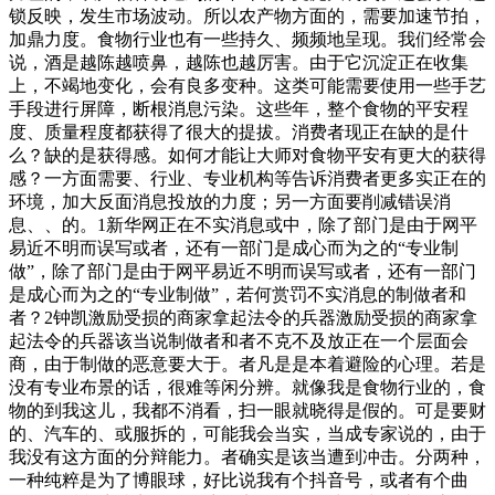
锁反映，发生市场波动。所以农产物方面的，需要加速节拍，
加鼎力度。食物行业也有一些持久、频频地呈现。我们经常会
说，酒是越陈越喷鼻，越陈也越厉害。由于它沉淀正在收集
上，不竭地变化，会有良多变种。这类可能需要使用一些手艺
手段进行屏障，断根消息污染。这些年，整个食物的平安程
度、质量程度都获得了很大的提拔。消费者现正在缺的是什
么？缺的是获得感。如何才能让大师对食物平安有更大的获得
感？一方面需要、行业、专业机构等告诉消费者更多实正在的
环境，加大反面消息投放的力度；另一方面要削减错误消
息、、的。1新华网正在不实消息或中，除了部门是由于网平
易近不明而误写或者，还有一部门是成心而为之的“专业制
做”，除了部门是由于网平易近不明而误写或者，还有一部门
是成心而为之的“专业制做”，若何赏罚不实消息的制做者和
者？2钟凯激励受损的商家拿起法令的兵器激励受损的商家拿
起法令的兵器该当说制做者和者不克不及放正在一个层面会
商，由于制做的恶意要大于。者凡是是本着避险的心理。若是
没有专业布景的话，很难等闲分辨。就像我是食物行业的，食
物的到我这儿，我都不消看，扫一眼就晓得是假的。可是要财
的、汽车的、或服拆的，可能我会当实，当成专家说的，由于
我没有这方面的分辩能力。者确实是该当遭到冲击。分两种，
一种纯粹是为了博眼球，好比说我有个抖音号，或者有个曲