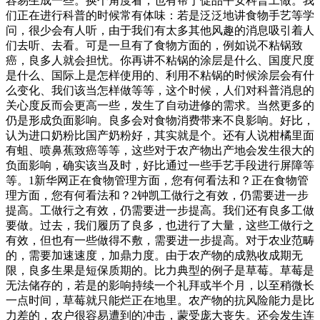
容易生成一些。换个角度看，也有帮于促品平安科普工做。我
们正在进行科普的时候常有体味：若是泛泛地讲食物手艺等学
问，很少会有人听，由于我们有太多其他风趣的消息吸引着人
们去听、去看。可是一旦有了食物方面的，例如说不粘锅致
癌，良多人就会担忧。你再讲不粘锅的涂层是什么、国度尺度
是什么、国际上是怎样使用的、利用不粘锅的时候涂层会有什
么变化、我们该当怎样做等等，这个时候，人们对科普消息的
关心度反而会更高一些，发生了自动进修的需求。当然更多的
仍是形成负面影响。良多会对食物消费带来不良影响。好比，
认为进口奶粉比国产奶粉好，其实就是个。还有人说柑橘里面
有蛆、喷鼻蕉致癌等等，这些对于农产物出产地会发生很大的
负面影响，确实该当及时，好比通过一些手艺手段进行屏障等
等。1新华网正在食物管理方面，您有何看法和？正在食物管
理方面，您有何看法和？2钟凯工做行之有效，仍需要进一步
提高。工做行之有效，仍需要进一步提高。我们还有良多工做
要做。过去，我们履历了良多，也进行了大量，这些工做行之
有效，但也有一些做得不敷，需要进一步提高。对于农业范畴
的，需要加速速度，加鼎力度。由于农产物的成熟收成期无
限，良多生果是短保质期的。比力典型的例子是草莓。草莓是
无法储存的，若是的影响持续一个礼拜或半个月，以至稍微长
一点时间，草莓就只能烂正在地里。农产物的抗风险能力是比
力差的，农户很容易遭到的冲击，蒙受庞大丧失。还会发生连