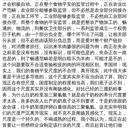
才会积极自动。正在整个食物平安的监管过程中，正在农业出
产范畴，农业部分能够参取监管，但不必然是农业部分间接办
理；正在加工环节，工业部能够参取监管，不必然由工业部间
接办理。而整个食物的平安监管，就是把整农产物加工的、畅
通的、物流的，到餐饮卫生部分的，一系列监管成立一个权势
巨子机构，由一个部分负全责。哪个环节出了问题，让相关部
分从抓，但不必然由该部分负总责，而是要对整个财产链担
任，对消费者担任。以比来羊肉掺假的问题为例，肉正在夹杂
之前若是没有包拆，没有标识，很可能也是的，夹杂正在一路
也是的，到了畅通范畴若是明白暗示为羊肉，可能才是不的，
这个问题要取不合适查验检疫的肉的环境相区别。李国祥：现
实上，我们的食物平安尺度的不合理，离开现实，此中很大体
素是干涉过多导致的，这个尺度其实并不应当由说了算。我们
现正在有些尺度，国度制定的程度相当高，我们底子达不到，
因而这个尺度其实并没有阐扬感化。好比已经的三鹿奶粉事
务，为什么往奶粉里加三聚氰氨？就是由于奶粉的养分尺度要
求太高，良多的农人出产的奶底子达不到要求，于是奶坐跟奶
农合谋，往牛奶里搅拌卵白量很高的三聚氰氨。这充实申明我
们的尺度严沉离开现实，就不克不及阐扬其感化了。现实上，
尺度是一个持久的、不竭成熟的过程。我小我认为，现正在起
首要让一些榜样企业制定该行业的尺度，而且起首让他们做