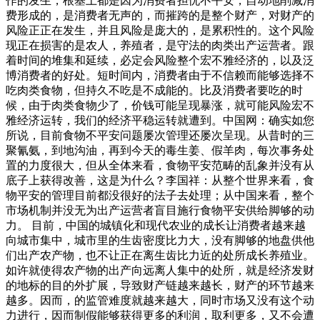
作的发生，根基上都是因为消费者担忧不平安，自动地削减消
费形成的，是消费者无声的，而摧跨的是整个财产，对财产的
风险正正在发生，并且风险是庞大的，是累积性的。这个风险
现正在损害的是农人，养殖者，是守法的肉类出产运营者。跟
着时间的堆集和延续，必定会风险整个宏不雅经济的，以及泛
博消费者的好处。短时间内，消费者由于不信赖而能够选择不
吃肉类食物，但持久不吃是不成能的。比及消费者要吃的时
候，由于肉类食物少了，价钱可能呈现暴涨，就可能风险宏不
雅经济运转，我们的经济平稳运转就遭到。中国网：确实如您
所说，目前食物不平安问题屡次管理还屡次呈现。从昔时的三
聚氰氨，到地沟油，再到今天的毒生姜、假羊肉，每次事务处
置的力度很大，但从全体来看，食物平安范畴的乱象并没有从
底子上获得改善，这是为什么？李国祥：从整个世界来看，食
物平安的管理目前都没很好的法子去处理；从中国来看，整个
市场机制并没无为出产运营者盲目施行食物平安供给脚够的动
力。 目前，中国的城镇化和现代农业的成长让消费者越来越
向城市集中，城市里的生齿密度比力大，没有脚够的地盘供他
们出产农产物，也不让正在离生齿比力近的处所成长养殖业。
如许就使得农产物的出产向远离人集中的处所，就是经济发财
的地标的目的外扩展，导致财产链越来越长，财产的环节越来
越多。因而，的监管难度就越来越大，同时市场又没有这个动
力进行，因而制假能够获得更多的利润，取利更多，又不会遭