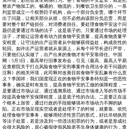
实环境，必然会发生制假行为。整个食物的平安监管，就是把
整农产物加工的、畅通的、物流的，到餐饮卫生部分的，一系
列监管成立一个权势巨子机构，由一个部分负全责。哪个环节
出了问题，让相关部分从抓，但不必然由该部分负总责，而是
要对整个财产链担任，对消费者担任。要处理食物平安这个问
题仍是要通过市场的法子，这是底子的。只要通过市场的处理
法子，才能让运营者有动力抓食物平安质量，提高食物质量平
安程度，让守法的出产运营者从中能够获得益处，构成良性的
轮回。如许出产运营者就从泉源上，从每个环节长进行严管，
只要他们认实做了，出产出来的食物才有平安靠得住。中国
网：5月3日，最高举行旧事发布会，引见《最高、最高人平易
近查察院关于打点风险食物平安刑事案件合用法令若干问题的
注释》的相关环境，此司释对改善目前食物平安乱象有什么意
义？李国祥：我们国度现正在的食物平安事务特别是一些恶性
事务，确实是时有发生，提高食物平安的工做的保障程度，一
是要通过市场认证、通过逃溯系统、通过市场准入等的市场手
段提高食物平安保障程度，这是底子性的办法。二是要正在这
个根本上加管，通过行政的手段能够填补市场动力不脚的缺
陷。正在市场呈现实空或者是处理不了的时候，就要靠。依托
处理食物平安事务，能够用经济性赏罚的形式，好比吊销执照
等法子处置，若是涉及到一些违法犯罪的行为，或者是形成社
会很大风险的，居心掺假使假风险老苍生身体健康的行为，查