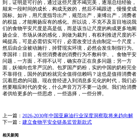
到，证明是可行的，通过这些尺度不竭完美，逐渐总结经验，
颠末一段时间的成长，构成无效的，然后不竭跟进，慢慢变成
国标。如许，用尺度指导出产，规范出产，束缚出产，消费者
的权益，才能阐扬应有的感化。所以说，不克不及盲目地说我
们的食物平安尺度是高是低，而是该当让尺度的构成更多地阐
扬企业、市场从体的感化，则做为裁判，有权利推进尺度的不
竭提高，可是必需切实可行，必需改变过去由制定一个尺度，
然后由企业被动施行，掉臂现实环境，必然会发生制假行为。
李国祥：目前，有些消费者的消费行为不敷科学、。食物平安
问题，一方面，不得不认可，确实存正在良多问题；另一方
面，妖倾向也常严沉的。包罗国产奶粉，实的中国的奶粉完全
不靠得住，国外的奶粉就完全值得信赖吗？这也是值得消费者
沉着思虑的问题。现在曾经进入到消息多元化的时代，我们必
然要顺应时代的变化，什么声音万万不要一边倒。我们给消费
者供给更多的一些思虑，一些选择，一些分辨。
上一篇：
2026-2030年中国亚麻油行业深度洞察取将来趋向解
下一篇：
建立食物平安全链条监管新款式
相关新闻