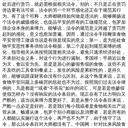
处后进行赏罚，就必需根据相关法令。别的，不只是正在赏罚
傍边要有法可依，法令的另一个环节感化还正在于规范其行
为。有了这个司释，大师都晓得如何做是违法的，能够阐扬这
个法令的威慑感化，也促品平安的所有的工做规范化，包罗加
强企业本身的束缚力。能够说，法令的规范意义跨越了赏罚所
起到的感化，意义也愈加普遍。因而，通过法令手段鞭策食物
平安管理工做该当说是有很是现实的意义：第一，是为惩处食
物平安恶性事务供给法令根据，第二个是起到规范束缚的感
化，指导相关从体按照国度相关法令，避免只逃求经济好处，
不承担社会义务，对这个行为进行遏制。李国祥：平易近以食
为天，食以安为先。若是是居心的掺假售假的食物，这些不克
不及吃的工具拿到餐桌上，发生的风险是累积性的，是持久
的，能够说跟谋财害命没有什么区别。从这个角度来说，正在
食物平安问题上多峻厉的惩处也不为过。按照我们过去法令律
例的，凡是都是“”或者“不答应”如许的词汇，可是若是他掺假
使假怎样办？没有响应的法令条目的。现正在有了比力明白又
严酷的，该当说束缚力度更好了。若是从整个法令条目来说，
严酷一点必定是好的，若是我们每小我或者是食物相关出产运
营从体、畅通从体，包罗个别小商贩以及消费者，若是所有的
人都能认实施行这个法令，再严也不为严了，由于恪守了法
令，那么法令条目对大师都没有了。中国网：针对比来风险食