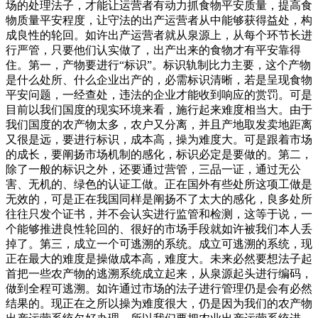
场的处理法子，才能让运营者有动力抓食物平安质量，提高食
物质量平安程度，让守法的出产运营者从中能够获得益处，构
成良性的轮回。如许出产运营者就从泉源上，从每个环节长进
行严管，只要他们认实做了，出产出来的食物才有平安靠得
住。第一，产物要进行“标识”。标识轨制比力主要，这个产物
是什么处所、什么企业出产的，必需标识清晰，若是呈现食物
平安问题，一经查处，违法的企业才能收到响应的赏罚。可是
目前以我们国度的现实环境来看，施行起来难度相当大。由于
我们国度的农产物太多，农户又分离，并且产地取发卖地距离
又很是远，要进行标识，成本高，操为难度大。可是跟着市场
的成长，要阐扬市场机制的感化，标识必定是要做的。第二，
除了一般的标识之外，还要通过营管，三品一证，通过无公
害、无机的、绿色的认证工做。正在国外有些处所这项工做是
无效的，可是正在我国同样是阐扬不了太大的感化，良多处所
往往只发个证书，并不会认实进行监管和检测，这等于说，一
个能够推进良性轮回的、很好的市场手段就如许被我们本人丢
掉了。第三，成立一个可逃溯的系统。成立可逃溯的系统，现
正在最大的难度是操做成本高，难度大。未来必然要想法子起
首把一些农产物的逃溯系统成立起来，从泉源起头进行编码，
做到全程可逃溯。如许通过市场的法子进行管理仍是会有必然
结果的。现正在之所以操为难度很大，仍是因为我们的农产物