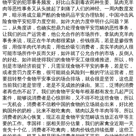
物平安的犯罪事务频发，好比山东剧毒农药种生姜、鼠肉充羊
肉等恶性事务又从头掀起了刺痛了人们的神经。一周内数度发
声，暗示将成立最严酷的食物药品平安办理轨制，中国冲击风
险食物平安犯罪力度空前。如许大的力度申明什么问题？第
二，从角度讲，也确实想鼎力处理食物平安范畴的恶性事务，
让我们的出产运营者，他公允合作的市场所作。拿鼠肉充羊肉
事务来说，现正在牛羊肉都很紧缺，价钱很高，若是是掺假售
假，用假羊肉代羊肉卖，用低价吸引消费者，卖实羊肉的人很
可能市场所作中反而欠好，如许就了公允合作的市场，反倒人
的好处。如许就使得我们的食物平安工做很难推进。所以，特
别是市场经济前提下，只需呈现食物不平安的事务，若是它，
或者赏罚力度不敷，很可能就会风险到一般的守法运营者，想
要扭转整个食物平安事业的场合排场，就会很是坚苦，这也是
当前我们老是管理，老是不见成效的缘由。第三，泛博的消费
者再也伤不起了。我们的食物平安每年根基都有发生几起严沉
案件，能够说消费者是心惊胆和，又不得不吃这些食物，所以
一无机会，消费者不信赖中国的食物的立场就会出来，好比抢
购国外的奶粉，比来不敢吃禽肉、猪肉以及牛羊肉等等。所以
消费者的决心恢复，现正在是食物平安范畴该当放正在甲等主
要的工作。李国祥：据相关部分估量，我们的家禽业近期一天
丧失十个亿，消费者不吃禽肉，猪肉价钱也持续低靡，这些工