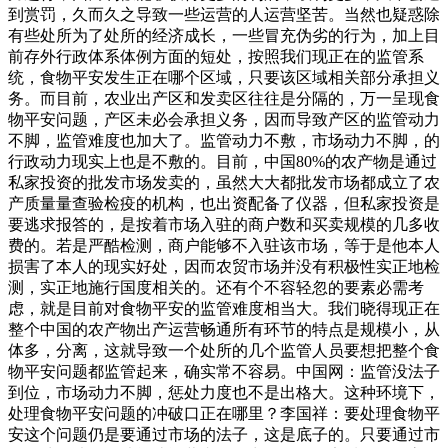
到赏罚，久而久之导致一些运营的人运营坚苦。当然也疑惑除
有些处所为了处所的经济成长，一些冒充伪劣的行为，加上目
前存外行政体系体例方面的短处，按照我们现正在的监管系
统，食物平安发生正在哪个区域，只要该区域相关部分承担义
务。而目前，农业出产区和发卖区往往是分隔的，万一呈现食
物平安问题，产区未必会承担义务，因而导致产区的监管动力
不脚，监管难度也加大了。监管动力不敷，市场动力不脚，的
行政动力现实上也是不敷的。目前，中国80%的农产物是通过
私家投资的批发市场发卖的，虽然大大都批发市场都成立了农
产质量量查验检疫的机构，也出资配备了仪器，但私家投资是
要逃求报答的，是按着市场入驻的商户数和买卖规模的几多收
费的。若是严酷检测，商户能够不入驻该市场，等于是他本人
损害了本人的现实好处，因而农贸市场并没有积极性实正地检
测，实正地施行国度相关的。还有个不容轻忽的要素必需考
虑，就是目前对食物平安的监管难度相当大。我们晓得现正在
整个中国的农产物出产运营畅通所有环节的特点是规模小，从
体多，分离，这就导致一个处所的几个监管人员要想把整个食
物平安问题都监管起来，确实常不容易。中国网：监管没法子
到位，市场动力不脚，惩处力度也不是出格大。这种环境下，
处理食物平安问题的冲破口正在哪里？李国祥：要处理食物平
安这个问题仍是要通过市场的法子，这是底子的。只要通过市