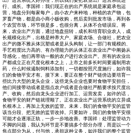
出产运营系统欠好办理，所以我们要把农业出产运营系统进
行、成长。李国祥：我们现正在的出产系统就是家庭承包运
营，地盘分到每家每户，由小农户来种地，种植的农产物，包
罗畜产物，都是由小商小贩收购，然后卖到批发市场，再到各
个农贸市场，环节很是多，也很分离，从体不合错误应。将
来，农业出产方面，通过地盘扭转，成长和培育职业农人，成
长规模化出产，出格是种养大户、家庭农场、合做社，把农业
出产的微不雅从体沉塑或者是从头构制，让一部门有规模的、
手艺程度比力高的、有办理能力的从体正在农业出产中阐扬从
导感化，他们再带动一般的农户进行农业出产。所有的农业出
产都成立正在尺度化根本之上，上市之前多长时间要遏制用农
药，什么时候遏制饲料添加剂，一切都按照尺度施行，如许我
们的食物平安才有。接下来，要正在整个财产链傍边要培育一
些比力大型的龙头企业，这些龙头企业也要对食物平安担任，
他们间接带动或者是指点农户或者是合做社严酷要求按尺度出
产、收购，然后由龙头企业进行加工、运营发卖，如许的话，
食物平安的财产链就理顺了。正在农业出产运营系统的立异成
长根本上，再加上无效的监管。未来，我们的食物平安的监管
该当分段、把无效的监管改掉。只要如许，我们的食物平安很
可能才会逐渐正轨，一步一步地改善。李国祥：处理监管动力
不脚的问题，我认为环节是不要搞多个部分办理，而是以一个
焦点部分为从，付与他，承担这种义务，如许我们的整个监管