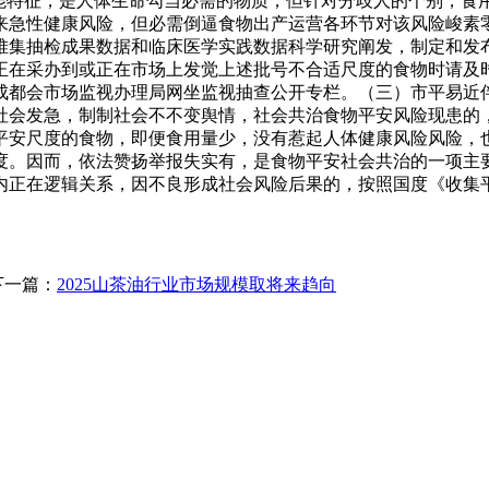
功能特征，是人体生命勾当必需的物质，但针对分歧人的个别，
来急性健康风险，但必需倒逼食物出产运营各环节对该风险峻素
堆集抽检成果数据和临床医学实践数据科学研究阐发，制定和发
在采办到或正在市场上发觉上述批号不合适尺度的食物时请及时拨
成都会市场监视办理局网坐监视抽查公开专栏。（三）市平易近
社会发急，制制社会不不变舆情，社会共治食物平安风险现患的
平安尺度的食物，即便食用量少，没有惹起人体健康风险风险，也
度。因而，依法赞扬举报失实有，是食物平安社会共治的一项主
内正在逻辑关系，因不良形成社会风险后果的，按照国度《收集
下一篇：
2025山茶油行业市场规模取将来趋向