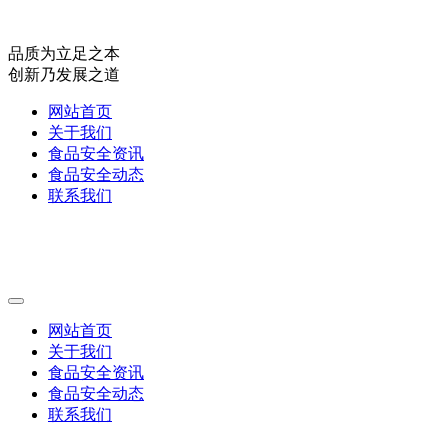
品质为立足之本
创新乃发展之道
网站首页
关于我们
食品安全资讯
食品安全动态
联系我们
网站首页
关于我们
食品安全资讯
食品安全动态
联系我们