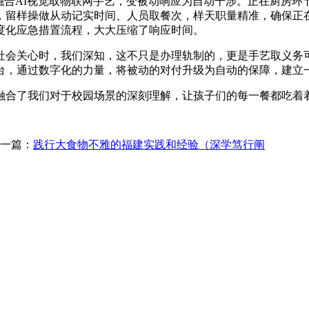
AI视觉取物联网手艺，变被动响应为自动干涉。正在厨房环节区
，留样操做从动记实时间、人员取餐次，样天职量精准，确保正
度化应急措置流程，大大压缩了响应时间。
会关心时，我们深知，这不只是办理轨制的，更是手艺取义务可
台，通过数字化的力量，将被动的对付升级为自动的保障，建立
合了我们对于校园场景的深刻理解，让孩子们的每一餐都吃着
一篇：
践行大食物不雅的福建实践和经验（深学笃行阐