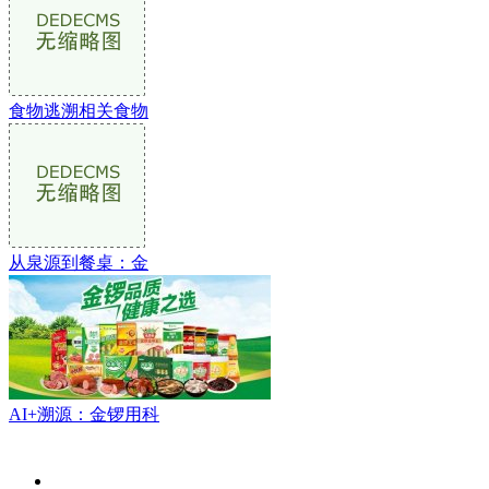
食物逃溯相关食物
从泉源到餐桌：金
AI+溯源：金锣用科
关于我们