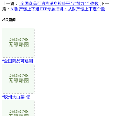
上一篇：
“全国商品可逃溯消息检验平台”帮力“产物数
下一
篇：
AI财产链上下逛ETF专题演讲：从财产链上下逛个股
相关新闻
“全国商品可逃溯
“胶州大白菜”记