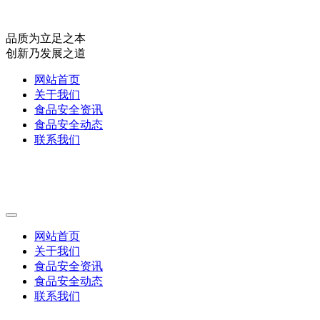
品质为立足之本
创新乃发展之道
网站首页
关于我们
食品安全资讯
食品安全动态
联系我们
网站首页
关于我们
食品安全资讯
食品安全动态
联系我们