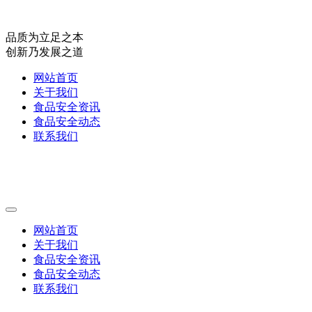
品质为立足之本
创新乃发展之道
网站首页
关于我们
食品安全资讯
食品安全动态
联系我们
网站首页
关于我们
食品安全资讯
食品安全动态
联系我们