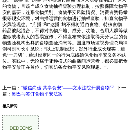
核。“店播”和“达播”均不得通过曲播间运营法令律例出产运营
的食物，且该当成立食物抽样查验办理轨制，按照保障食物平
安的需要，连系食物类别、食物平安风险情况、消费者赞扬举
报等现实环境，对曲播运营的食物进行抽样查验，排查食物平
安风险现患。“店播”和“达播”均不得将通俗食物、特殊食物、
药品彼此混合，不得对食物产地、成分、功能、合用人群等做
虚假或者惹人的贸易宣传，不得发布未依法取得天分认定的食
物查验机构出具的食物查验消息等。国度市场监视办理总局律
例司副司长引见说：“以上轨制设想，旨外行业成长现实，避
免‘一刀切’，通过设定同一的行为底线确保食物平安义务不缺
位。实践中，无论属于哪种模式的曲播间运营者，都必需把食
物平安放正在首位，切实防备食物平安风险现患。”。
上一篇：
“诚信尚俭 共享食安”——文水法院开展食物平
下一
篇：
奥巴马签订食物平安法案
相关新闻