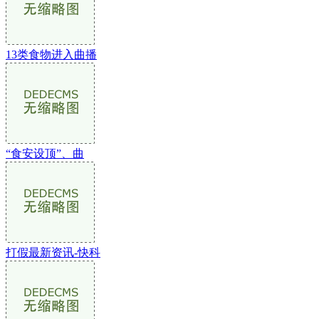
13类食物进入曲播
“食安设顶”、曲
打假最新资讯-快科