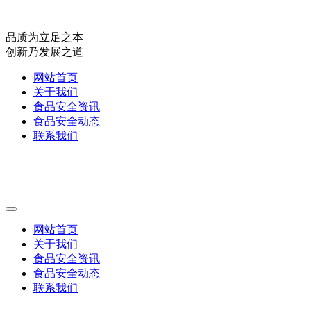
品质为立足之本
创新乃发展之道
网站首页
关于我们
食品安全资讯
食品安全动态
联系我们
网站首页
关于我们
食品安全资讯
食品安全动态
联系我们