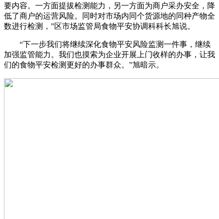
要内容。一方面提拔检测能力，另一方面为商户采办安全，降
低了商户的运营风险。同时对市场内同个货源地的同种产物全
数进行检测，”区市场监管局食物平安协调科科长旭说。
“下一步我们将继续深化食物平安风险监测一件事，继续
加强监管能力。我们也摸索为企业开展上门收样的办事，让我
们的食物平安检测更好的办事群众。”旭暗示。