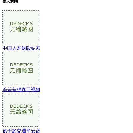
相关新闻
中国人寿财险姑苏
差差差很疼无视频
孩子的交通平安必